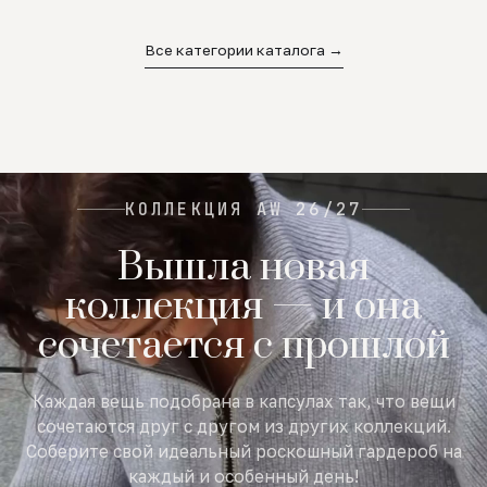
02
03
04
Все категории каталога →
КОЛЛЕКЦИЯ AW 26/27
Вышла новая
коллекция — и она
сочетается с прошлой
Каждая вещь подобрана в капсулах так, что вещи
сочетаются друг с другом из других коллекций.
Соберите свой идеальный роскошный гардероб на
каждый и особенный день!