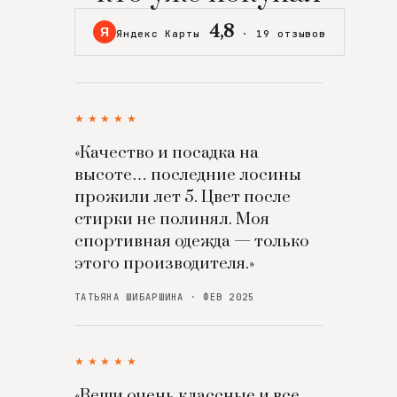
4,8
Я
Яндекс Карты
·
19 отзывов
★★★★★
«Качество и посадка на
высоте… последние лосины
прожили лет 5. Цвет после
стирки не полинял. Моя
спортивная одежда — только
этого производителя.»
ТАТЬЯНА ШИБАРШИНА · ФЕВ 2025
★★★★★
«Вещи очень классные и все