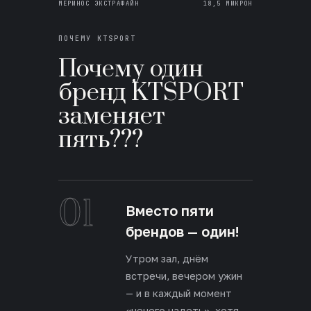
МЕРИНОС ЭКСТРАФАЙН
18,5 МИКРОН
ПОЧЕМУ KTSPORT
Почему один
бренд KTSPORT
заменяет
пять???
01
Вместо пяти
брендов — один!
Утром зал, днём
встречи, вечером ужин
— и в каждый момент
«нечего надеть», хотя