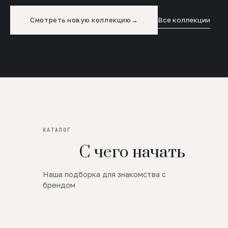
Смотреть новую коллекцию
→
Все коллекции
КАТАЛОГ
С чего начать
Наша подборка для знакомства с
Новинки
брендом
SALE
Премиум Трикотаж
AW 26/27
Юбки и платья
ЦЕНЫ ОТ 1000 РУБЛЕЙ!!!
Верхняя одежда
ШЕРСТЬ ЯГНЕНКА
БУДЬ РОСКОШНА
01
ШЕРСТЬ · КОЖА
05