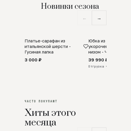
Новинки сезона
←
→
Платье-сарафан из
Юбка из натурально
SALE
ПРЕДЗАКАЗ
итальянской шерсти -
укороченная с аро
Гусиная лапка
низом - Черный
3 000 ₽
39 990 ₽
Отгрузка через 25 дней
ЧАСТО ПОКУПАЮТ
Хиты этого
месяца