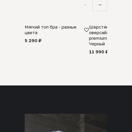
←
→
Мягкий топ бра - разные
Шерстяной свитер
цвета
оверсайз 100% шер
premium merino wool
5 290 ₽
Черный
11 990 ₽