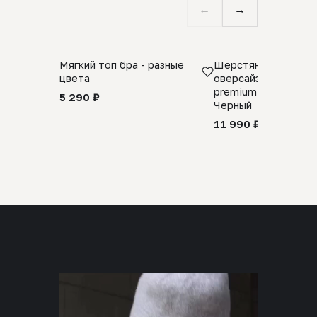
←
→
Мягкий топ бра - разные
Шерстяной свитер
цвета
оверсайз 100% шер
premium merino wool
5 290 ₽
Черный
11 990 ₽