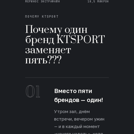
МЕРИНОС ЭКСТРАФАЙН
18,5 МИКРОН
ПОЧЕМУ KTSPORT
Почему один
бренд KTSPORT
заменяет
пять???
01
Вместо пяти
брендов — один!
Утром зал, днём
встречи, вечером ужин
— и в каждый момент
«нечего надеть», хотя