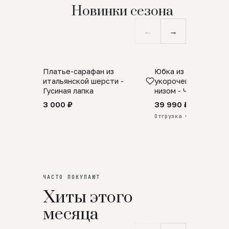
Новинки сезона
←
→
Платье-сарафан из
Юбка из натурально
SALE
ПРЕДЗАКАЗ
итальянской шерсти -
укороченная с аро
Гусиная лапка
низом - Черный
3 000 ₽
39 990 ₽
Отгрузка через 25 дней
ЧАСТО ПОКУПАЮТ
Хиты этого
месяца