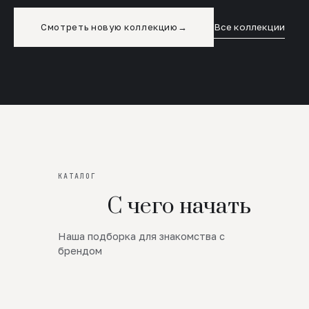
Смотреть новую коллекцию
→
Все коллекции
КАТАЛОГ
С чего начать
Наша подборка для знакомства с
Новинки
брендом
SALE
Премиум Трикотаж
AW 26/27
Юбки и платья
ЦЕНЫ ОТ 1000 РУБЛЕЙ!!!
Верхняя одежда
ШЕРСТЬ ЯГНЕНКА
БУДЬ РОСКОШНА
01
ШЕРСТЬ · КОЖА
05