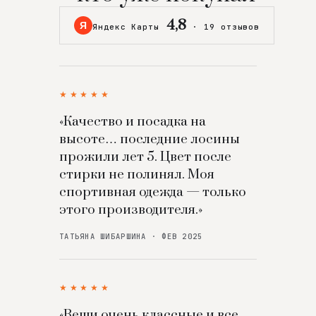
4,8
Я
Яндекс Карты
·
19 отзывов
★★★★★
«Качество и посадка на
высоте… последние лосины
прожили лет 5. Цвет после
стирки не полинял. Моя
спортивная одежда — только
этого производителя.»
ТАТЬЯНА ШИБАРШИНА · ФЕВ 2025
★★★★★
«Вещи очень классные и все