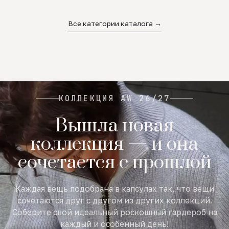
02
03
04
Все категории каталога →
КОЛЛЕКЦИЯ AW 26/27
Вышла новая
коллекция — и она
сочетается с прошлой
Каждая вещь подобрана в капсулах так, что вещи
сочетаются друг с другом из других коллекций.
Соберите свой идеальный роскошный гардероб на
каждый и особенный день!