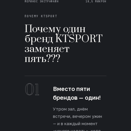
МЕРИНОС ЭКСТРАФАЙН
18,5 МИКРОН
ПОЧЕМУ KTSPORT
Почему один
бренд KTSPORT
заменяет
пять???
01
Вместо пяти
брендов — один!
Утром зал, днём
встречи, вечером ужин
— и в каждый момент
«нечего надеть», хотя