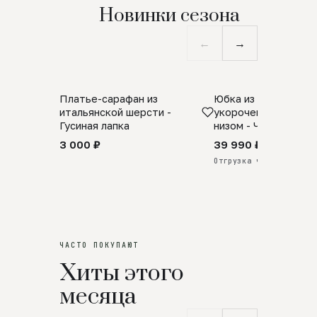
Новинки сезона
←
→
Платье-сарафан из
Юбка из натурально
SALE
ПРЕДЗАКАЗ
итальянской шерсти -
укороченная с аро
Гусиная лапка
низом - Черный
3 000 ₽
39 990 ₽
Отгрузка через 25 дней
ЧАСТО ПОКУПАЮТ
Хиты этого
месяца