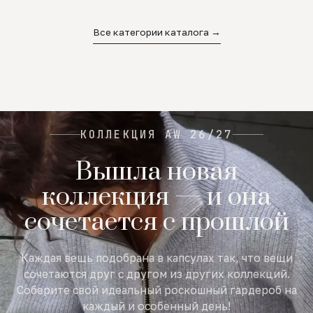
02
03
04
Все категории каталога →
КОЛЛЕКЦИЯ AW 26/27
Вышла новая
коллекция — и она
сочетается с прошлой
Каждая вещь подобрана в капсулах так, что вещи
сочетаются друг с другом из других коллекций.
Соберите свой идеальный роскошный гардероб на
каждый и особенный день!