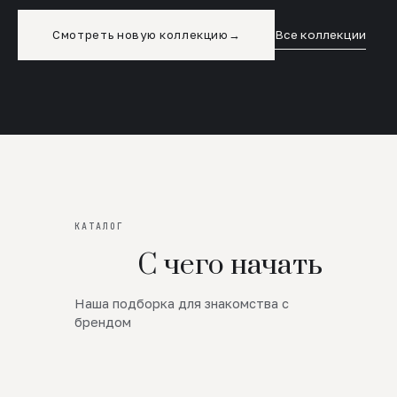
Смотреть новую коллекцию
→
Все коллекции
КАТАЛОГ
С чего начать
Наша подборка для знакомства с
Новинки
брендом
SALE
Премиум Трикотаж
AW 26/27
Юбки и платья
ЦЕНЫ ОТ 1000 РУБЛЕЙ!!!
Верхняя одежда
ШЕРСТЬ ЯГНЕНКА
БУДЬ РОСКОШНА
01
ШЕРСТЬ · КОЖА
05