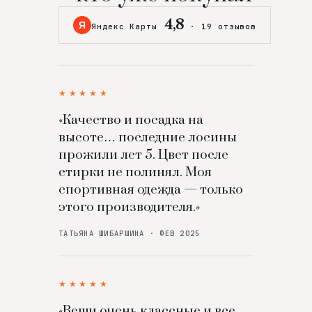
4,8
Я
Яндекс Карты
·
19 отзывов
★★★★★
«Качество и посадка на
высоте… последние лосины
прожили лет 5. Цвет после
стирки не полинял. Моя
спортивная одежда — только
этого производителя.»
ТАТЬЯНА ШИБАРШИНА · ФЕВ 2025
★★★★★
«Вещи очень классные и все