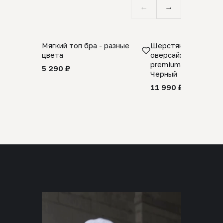
←
→
Мягкий топ бра - разные
Шерстяной свитер
цвета
оверсайз 100% шер
premium merino wool
5 290 ₽
Черный
11 990 ₽