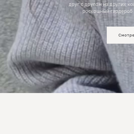
друг с другом из других к
роскошный гардероб 
Смотре