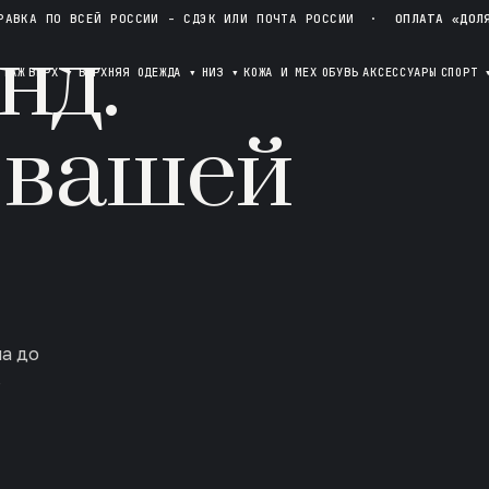
РАВКА ПО ВСЕЙ РОССИИ - СДЭК ИЛИ ПОЧТА РОССИИ
·
ОПЛАТА «ДОЛ
нд.
ОТАЖ
ВЕРХ
▾
ВЕРХНЯЯ ОДЕЖДА
▾
НИЗ
▾
КОЖА И МЕХ
ОБУВЬ
АКСЕССУАРЫ
СПОРТ
 вашей
ла до
в