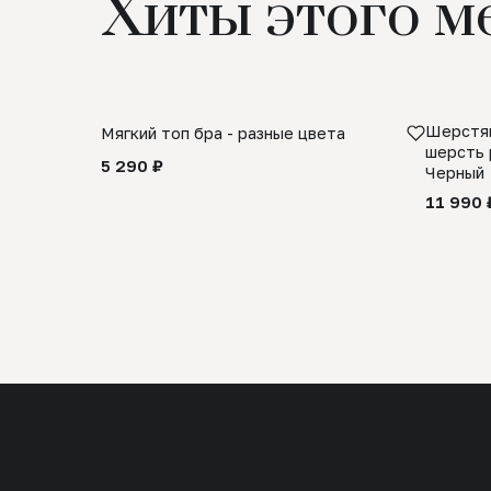
Хиты этого м
Шерстян
Мягкий топ бра - разные цвета
шерсть 
5 290 ₽
Черный
11 990 