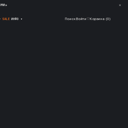
✕
ЯМИ»
▾
SALE
ИНФО
▾
Поиск
Войти
♡
Корзина (
0
)