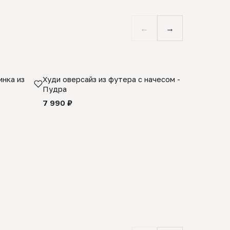
←
→
нка из
Худи оверсайз из футера с начесом -
Косынка 
Пудра
шерсти 1
quality -
7 990 ₽
8 990 ₽