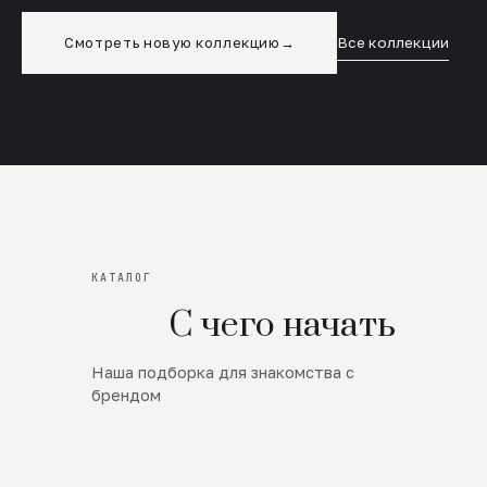
Смотреть новую коллекцию
→
Все коллекции
КАТАЛОГ
С чего начать
Наша подборка для знакомства с
Новинки
брендом
SALE
Премиум Трикотаж
AW 26/27
Юбки и платья
ЦЕНЫ ОТ 1000 РУБЛЕЙ!!!
Верхняя одежда
ШЕРСТЬ ЯГНЕНКА
БУДЬ РОСКОШНА
01
ШЕРСТЬ · КОЖА
05