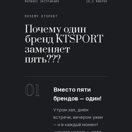
МЕРИНОС ЭКСТРАФАЙН
18,5 МИКРОН
ПОЧЕМУ KTSPORT
Почему один
бренд KTSPORT
заменяет
пять???
01
Вместо пяти
брендов — один!
Утром зал, днём
встречи, вечером ужин
— и в каждый момент
«нечего надеть», хотя