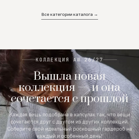
02
03
04
Все категории каталога →
КОЛЛЕКЦИЯ AW 26/27
Вышла новая
коллекция — и она
сочетается с прошлой
Каждая вещь подобрана в капсулах так, что вещи
сочетаются друг с другом из других коллекций.
Соберите свой идеальный роскошный гардероб на
каждый и особенный день!