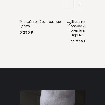
←
→
Мягкий топ бра - разные
Шерстяной свитер
цвета
оверсайз 100% шер
premium merino wool
5 290 ₽
Черный
11 990 ₽