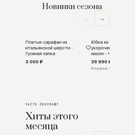
Новинки сезона
←
→
Платье-сарафан из
Юбка из натурально
SALE
ПРЕДЗАКАЗ
итальянской шерсти -
укороченная с аро
Гусиная лапка
низом - Черный
3 000 ₽
39 990 ₽
Отгрузка через 25 дней
ЧАСТО ПОКУПАЮТ
Хиты этого
месяца