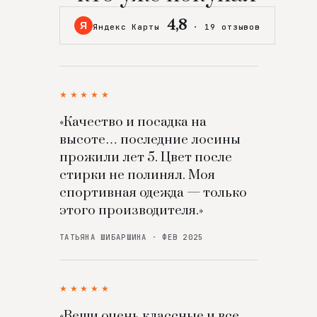
4,8
Я
Яндекс Карты
·
19 отзывов
★★★★★
«Качество и посадка на
высоте… последние лосины
прожили лет 5. Цвет после
стирки не полинял. Моя
спортивная одежда — только
этого производителя.»
ТАТЬЯНА ШИБАРШИНА · ФЕВ 2025
★★★★★
«Вещи очень классные и все