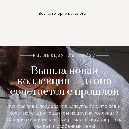
02
03
04
Все категории каталога →
КОЛЛЕКЦИЯ AW 26/27
Вышла новая
коллекция — и она
сочетается с прошлой
Каждая вещь подобрана в капсулах так, что вещи
сочетаются друг с другом из других коллекций.
Соберите свой идеальный роскошный гардероб на
каждый и особенный день!