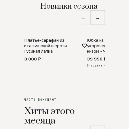
Новинки сезона
←
→
Платье-сарафан из
Юбка из натурально
SALE
ПРЕДЗАКАЗ
итальянской шерсти -
укороченная с аро
Гусиная лапка
низом - Черный
3 000 ₽
39 990 ₽
Отгрузка через 25 дней
ЧАСТО ПОКУПАЮТ
Хиты этого
месяца