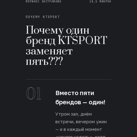
МЕРИНОС ЭКСТРАФАЙН
18,5 МИКРОН
ПОЧЕМУ KTSPORT
Почему один
бренд KTSPORT
заменяет
пять???
01
Вместо пяти
брендов — один!
Утром зал, днём
встречи, вечером ужин
— и в каждый момент
«нечего надеть», хотя