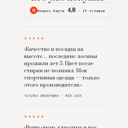
4,8
Я
Яндекс Карты
·
19 отзывов
★★★★★
«Качество и посадка на
высоте… последние лосины
прожили лет 5. Цвет после
стирки не полинял. Моя
спортивная одежда — только
этого производителя.»
ТАТЬЯНА ШИБАРШИНА · ФЕВ 2025
★★★★★
«Вещи очень классные и все