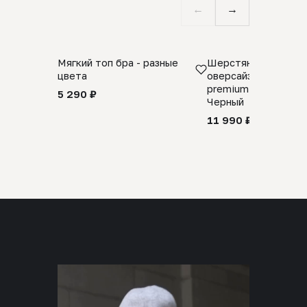
←
→
Мягкий топ бра - разные
Шерстяной свитер
цвета
оверсайз 100% шер
premium merino wool
5 290 ₽
Черный
11 990 ₽