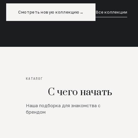
Смотреть новую коллекцию
→
Все коллекции
КАТАЛОГ
С чего начать
Наша подборка для знакомства с
Новинки
брендом
SALE
Премиум Трикотаж
AW 26/27
Юбки и платья
ЦЕНЫ ОТ 1000 РУБЛЕЙ!!!
Верхняя одежда
ШЕРСТЬ ЯГНЕНКА
БУДЬ РОСКОШНА
01
ШЕРСТЬ · КОЖА
05