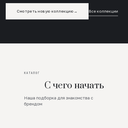
Смотреть новую коллекцию
→
Все коллекции
КАТАЛОГ
С чего начать
Наша подборка для знакомства с
Новинки
брендом
SALE
Премиум Трикотаж
AW 26/27
Юбки и платья
ЦЕНЫ ОТ 1000 РУБЛЕЙ!!!
Верхняя одежда
ШЕРСТЬ ЯГНЕНКА
БУДЬ РОСКОШНА
01
ШЕРСТЬ · КОЖА
05