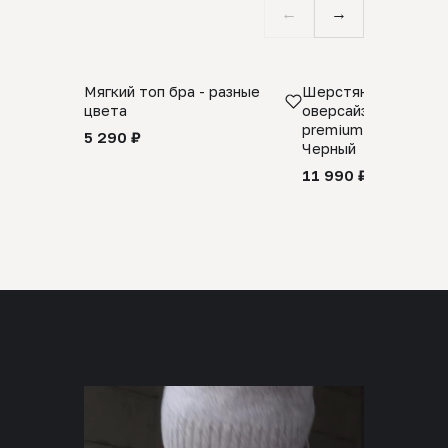
←
→
Мягкий топ бра - разные
Шерстяной свитер
цвета
оверсайз 100% шер
premium merino wool
5 290 ₽
Черный
11 990 ₽