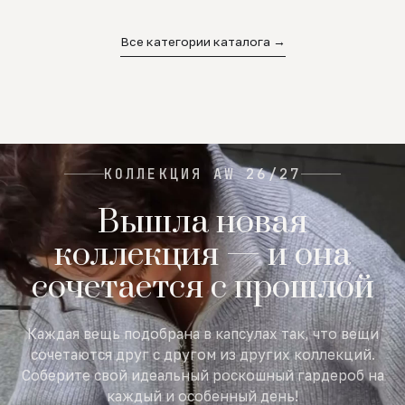
02
03
04
Все категории каталога →
КОЛЛЕКЦИЯ AW 26/27
Вышла новая
коллекция — и она
сочетается с прошлой
Каждая вещь подобрана в капсулах так, что вещи
сочетаются друг с другом из других коллекций.
Соберите свой идеальный роскошный гардероб на
каждый и особенный день!