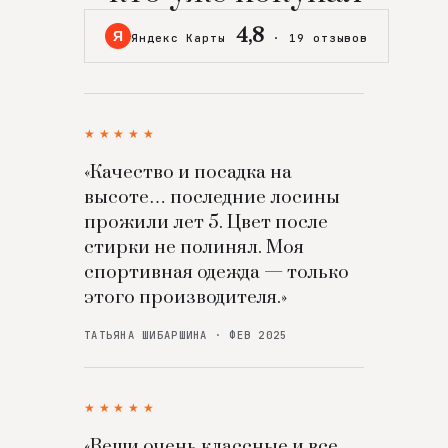
4,8
Я
Яндекс Карты
·
19 отзывов
★★★★★
«Качество и посадка на
высоте… последние лосины
прожили лет 5. Цвет после
стирки не полинял. Моя
спортивная одежда — только
этого производителя.»
ТАТЬЯНА ШИБАРШИНА · ФЕВ 2025
★★★★★
«Вещи очень классные и все