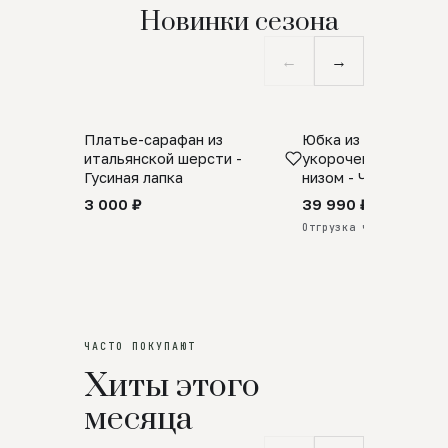
Новинки сезона
←
→
Платье-сарафан из
Юбка из натурально
SALE
ПРЕДЗАКАЗ
итальянской шерсти -
укороченная с аро
Гусиная лапка
низом - Черный
3 000 ₽
39 990 ₽
Отгрузка через 25 дней
ЧАСТО ПОКУПАЮТ
Хиты этого
месяца