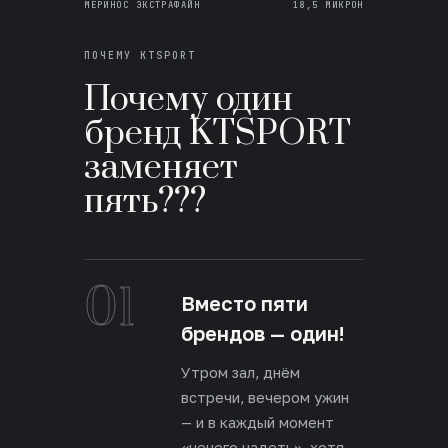
МЕРИНОС ЭКСТРАФАЙН
18,5 МИКРОН
ПОЧЕМУ KTSPORT
Почему один
бренд KTSPORT
заменяет
пять???
01
Вместо пяти
брендов — один!
Утром зал, днём
встречи, вечером ужин
— и в каждый момент
«нечего надеть», хотя