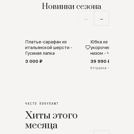
Новинки сезона
←
→
Платье-сарафан из
Юбка из натурально
SALE
ПРЕДЗАКАЗ
итальянской шерсти -
укороченная с аро
Гусиная лапка
низом - Черный
3 000 ₽
39 990 ₽
Отгрузка через 25 дней
ЧАСТО ПОКУПАЮТ
Хиты этого
месяца