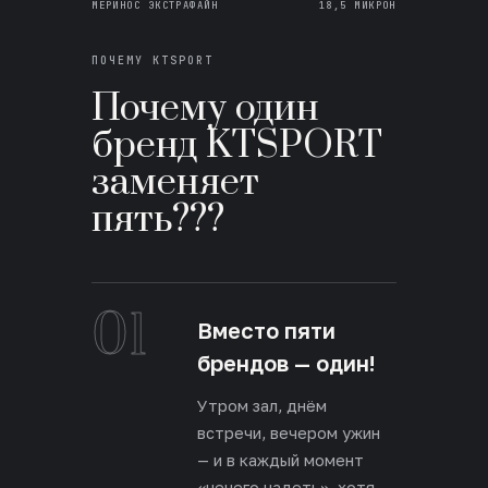
МЕРИНОС ЭКСТРАФАЙН
18,5 МИКРОН
ПОЧЕМУ KTSPORT
Почему один
бренд KTSPORT
заменяет
пять???
01
Вместо пяти
брендов — один!
Утром зал, днём
встречи, вечером ужин
— и в каждый момент
«нечего надеть», хотя