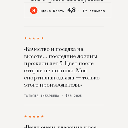
4,8
Я
Яндекс Карты
·
19 отзывов
★★★★★
«Качество и посадка на
высоте… последние лосины
прожили лет 5. Цвет после
стирки не полинял. Моя
спортивная одежда — только
этого производителя.»
ТАТЬЯНА ШИБАРШИНА · ФЕВ 2025
★★★★★
«Вещи очень классные и все