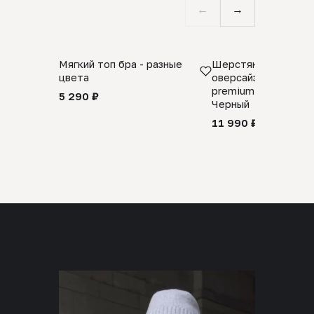
←
→
Мягкий топ бра - разные
Шерстяной свитер
цвета
оверсайз 100% шер
premium merino wool
5 290 ₽
Черный
11 990 ₽