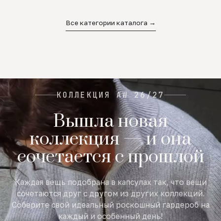
02
03
04
Все категории каталога →
КОЛЛЕКЦИЯ AW 26/27
Вышла новая
коллекция — и она
сочетается с прошлой
Каждая вещь подобрана в капсулах так, что вещи
сочетаются друг с другом из других коллекций.
Соберите свой идеальный роскошный гардероб на
каждый и особенный день!