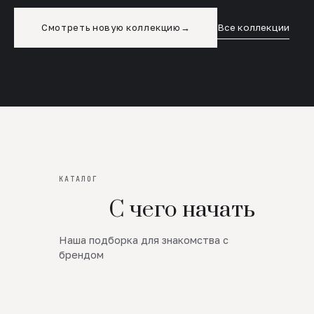
Смотреть новую коллекцию
→
Все коллекции
КАТАЛОГ
С чего начать
Наша подборка для знакомства с
Новинки
брендом
SALE
Премиум Трикотаж
AW 26/27
Юбки и платья
ЦЕНЫ ОТ 1000 РУБЛЕЙ!!!
Верхняя одежда
ШЕРСТЬ ЯГНЕНКА
БУДЬ РОСКОШНА
01
ШЕРСТЬ · КОЖА
05