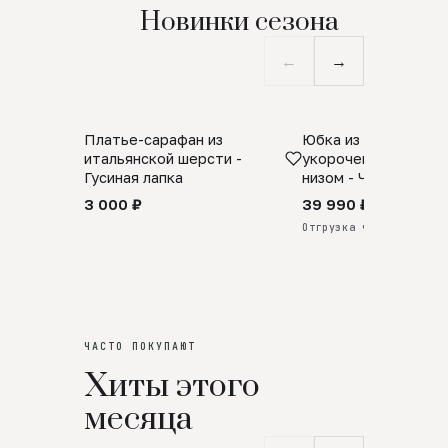
Новинки сезона
←
→
Платье-сарафан из
Юбка из натурально
SALE
ПРЕДЗАКАЗ
итальянской шерсти -
укороченная с аро
Гусиная лапка
низом - Черный
3 000 ₽
39 990 ₽
Отгрузка через 25 дней
ЧАСТО ПОКУПАЮТ
Хиты этого
месяца