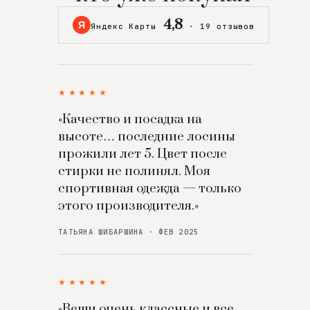
4,8
Я
Яндекс Карты
·
19 отзывов
★★★★★
«Качество и посадка на
высоте… последние лосины
прожили лет 5. Цвет после
стирки не полинял. Моя
спортивная одежда — только
этого производителя.»
ТАТЬЯНА ШИБАРШИНА · ФЕВ 2025
★★★★★
«Вещи очень классные и все