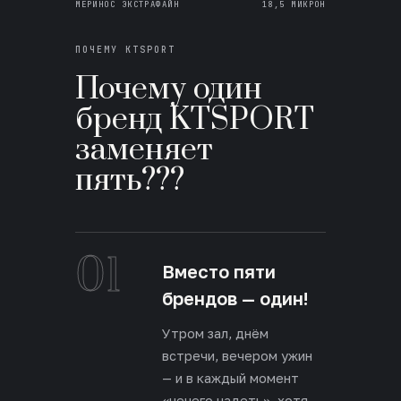
МЕРИНОС ЭКСТРАФАЙН
18,5 МИКРОН
ПОЧЕМУ KTSPORT
Почему один
бренд KTSPORT
заменяет
пять???
01
Вместо пяти
брендов — один!
Утром зал, днём
встречи, вечером ужин
— и в каждый момент
«нечего надеть», хотя