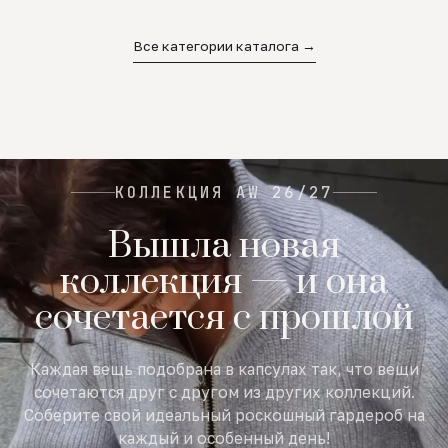
02
03
04
Все категории каталога →
КОЛЛЕКЦИЯ AW 26/27
Вышла новая
коллекция — и она
сочетается с прошлой
Каждая вещь подобрана в капсулах так, что вещи
сочетаются друг с другом из других коллекций.
Соберите свой идеальный роскошный гардероб на
каждый и особенный день!