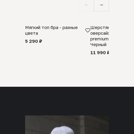
←
→
Мягкий топ бра - разные
Шерстяной свитер
цвета
оверсайз 100% шер
premium merino wool
5 290 ₽
Черный
11 990 ₽