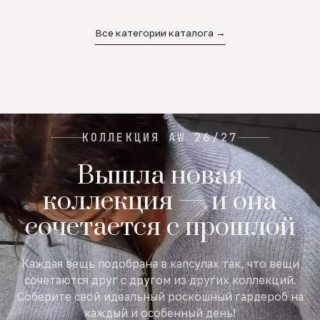
02
03
04
Все категории каталога →
КОЛЛЕКЦИЯ AW 26/27
Вышла новая
коллекция — и она
сочетается с прошлой
Каждая вещь подобрана в капсулах так, что вещи
сочетаются друг с другом из других коллекций.
Соберите свой идеальный роскошный гардероб на
каждый и особенный день!