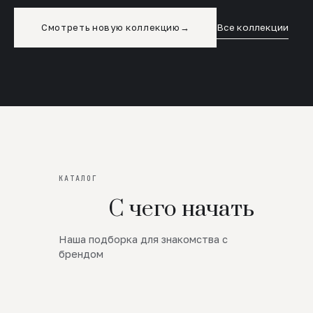
Смотреть новую коллекцию
→
Все коллекции
КАТАЛОГ
С чего начать
Наша подборка для знакомства с
Новинки
брендом
SALE
Премиум Трикотаж
AW 26/27
Юбки и платья
ЦЕНЫ ОТ 1000 РУБЛЕЙ!!!
Верхняя одежда
ШЕРСТЬ ЯГНЕНКА
БУДЬ РОСКОШНА
01
ШЕРСТЬ · КОЖА
05