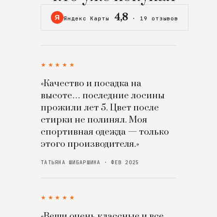
4,8
Я
Яндекс Карты
·
19 отзывов
★★★★★
«Качество и посадка на
высоте… последние лосины
прожили лет 5. Цвет после
стирки не полинял. Моя
спортивная одежда — только
этого производителя.»
ТАТЬЯНА ШИБАРШИНА · ФЕВ 2025
★★★★★
«Вещи очень классные и все