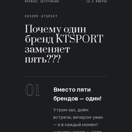
МЕРИНОС ЭКСТРАФАЙН
18,5 МИКРОН
ПОЧЕМУ KTSPORT
Почему один
бренд KTSPORT
заменяет
пять???
01
Вместо пяти
брендов — один!
Утром зал, днём
встречи, вечером ужин
— и в каждый момент
«нечего надеть», хотя