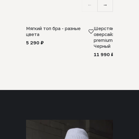
←
→
Мягкий топ бра - разные
Шерстяной свитер
цвета
оверсайз 100% шер
premium merino wool
5 290 ₽
Черный
11 990 ₽