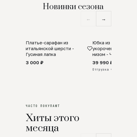
Новинки сезона
←
→
Платье-сарафан из
Юбка из натурально
SALE
ПРЕДЗАКАЗ
итальянской шерсти -
укороченная с аро
Гусиная лапка
низом - Черный
3 000 ₽
39 990 ₽
Отгрузка через 25 дней
ЧАСТО ПОКУПАЮТ
Хиты этого
месяца