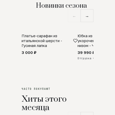
Новинки сезона
←
→
Платье-сарафан из
Юбка из натурально
SALE
ПРЕДЗАКАЗ
итальянской шерсти -
укороченная с аро
Гусиная лапка
низом - Черный
3 000 ₽
39 990 ₽
Отгрузка через 25 дней
ЧАСТО ПОКУПАЮТ
Хиты этого
месяца