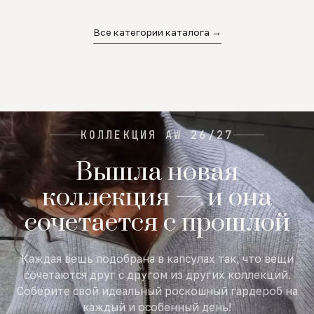
02
03
04
Все категории каталога →
КОЛЛЕКЦИЯ AW 26/27
Вышла новая
коллекция — и она
сочетается с прошлой
Каждая вещь подобрана в капсулах так, что вещи
сочетаются друг с другом из других коллекций.
Соберите свой идеальный роскошный гардероб на
каждый и особенный день!