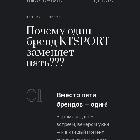
МЕРИНОС ЭКСТРАФАЙН
18,5 МИКРОН
ПОЧЕМУ KTSPORT
Почему один
бренд KTSPORT
заменяет
пять???
01
Вместо пяти
брендов — один!
Утром зал, днём
встречи, вечером ужин
— и в каждый момент
«нечего надеть», хотя