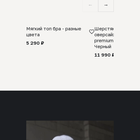
←
→
Мягкий топ бра - разные
Шерстяной свитер
цвета
оверсайз 100% шер
premium merino wool
5 290 ₽
Черный
11 990 ₽