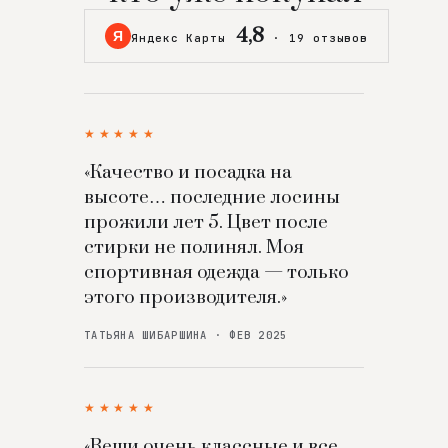
4,8
Я
Яндекс Карты
·
19 отзывов
★★★★★
«Качество и посадка на
высоте… последние лосины
прожили лет 5. Цвет после
стирки не полинял. Моя
спортивная одежда — только
этого производителя.»
ТАТЬЯНА ШИБАРШИНА · ФЕВ 2025
★★★★★
«Вещи очень классные и все