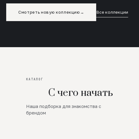
Смотреть новую коллекцию
→
Все коллекции
КАТАЛОГ
С чего начать
Наша подборка для знакомства с
Новинки
брендом
SALE
Премиум Трикотаж
AW 26/27
Юбки и платья
ЦЕНЫ ОТ 1000 РУБЛЕЙ!!!
Верхняя одежда
ШЕРСТЬ ЯГНЕНКА
БУДЬ РОСКОШНА
01
ШЕРСТЬ · КОЖА
05