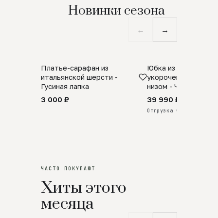
Новинки сезона
←
→
Платье-сарафан из
Юбка из натурально
SALE
ПРЕДЗАКАЗ
итальянской шерсти -
укороченная с аро
Гусиная лапка
низом - Черный
3 000 ₽
39 990 ₽
Отгрузка через 25 дней
ЧАСТО ПОКУПАЮТ
Хиты этого
месяца