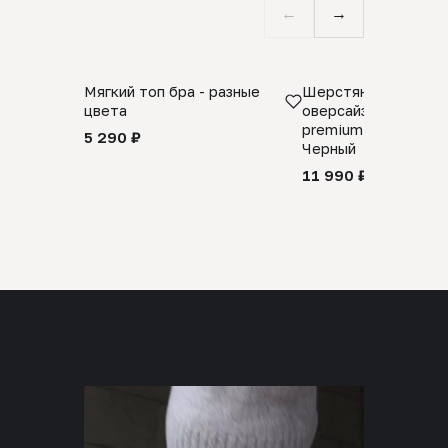
←
→
Мягкий топ бра - разные
Шерстяной свитер
цвета
оверсайз 100% шер
premium merino wool
5 290 ₽
Черный
11 990 ₽