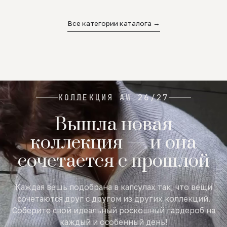
02
03
04
Все категории каталога →
КОЛЛЕКЦИЯ AW 26/27
Вышла новая
коллекция — и она
сочетается с прошлой
Каждая вещь подобрана в капсулах так, что вещи
сочетаются друг с другом из других коллекций.
Соберите свой идеальный роскошный гардероб на
каждый и особенный день!