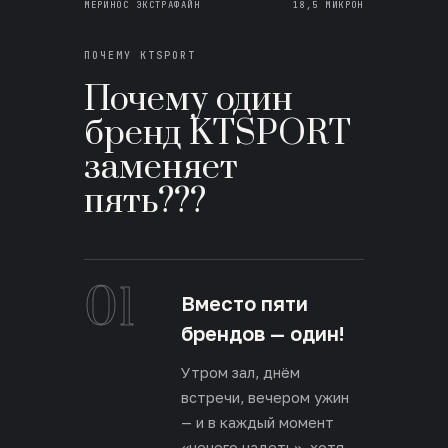
МЕРИНОС ЭКСТРАФАЙН
18,5 МИКРОН
ПОЧЕМУ KTSPORT
Почему один
бренд KTSPORT
заменяет
пять???
01
Вместо пяти
брендов — один!
Утром зал, днём
встречи, вечером ужин
— и в каждый момент
«нечего надеть», хотя