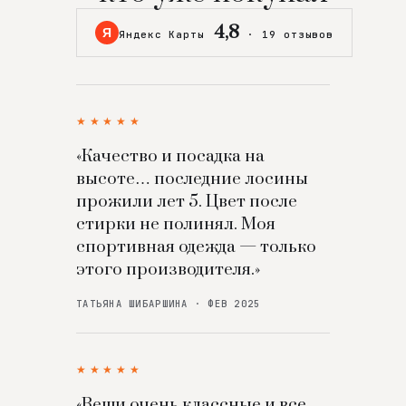
4,8
Я
Яндекс Карты
·
19 отзывов
★★★★★
«Качество и посадка на
высоте… последние лосины
прожили лет 5. Цвет после
стирки не полинял. Моя
спортивная одежда — только
этого производителя.»
ТАТЬЯНА ШИБАРШИНА · ФЕВ 2025
★★★★★
«Вещи очень классные и все