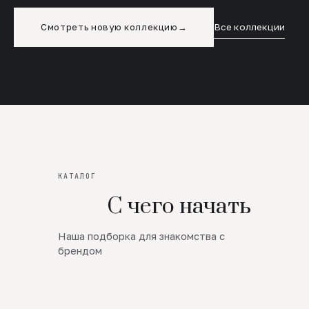
Смотреть новую коллекцию
→
Все коллекции
КАТАЛОГ
С чего начать
Наша подборка для знакомства с
Новинки
брендом
SALE
Премиум Трикотаж
AW 26/27
Юбки и платья
ЦЕНЫ ОТ 1000 РУБЛЕЙ!!!
Верхняя одежда
ШЕРСТЬ ЯГНЕНКА
БУДЬ РОСКОШНА
01
ШЕРСТЬ · КОЖА
05