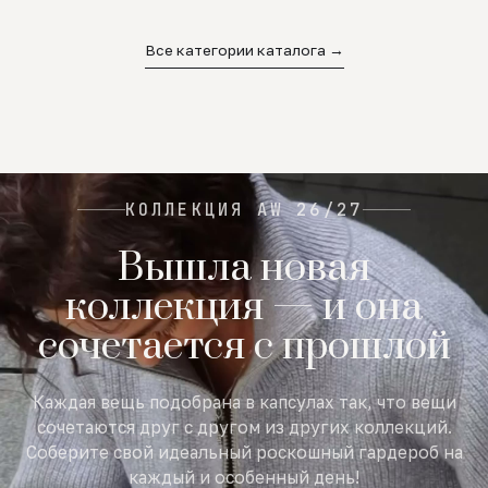
02
03
04
Все категории каталога →
КОЛЛЕКЦИЯ AW 26/27
Вышла новая
коллекция — и она
сочетается с прошлой
Каждая вещь подобрана в капсулах так, что вещи
сочетаются друг с другом из других коллекций.
Соберите свой идеальный роскошный гардероб на
каждый и особенный день!