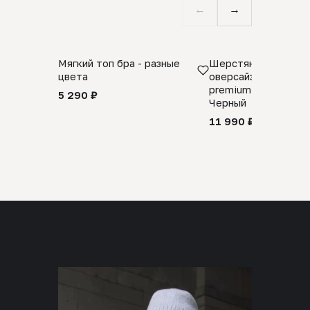
←
→
Мягкий топ бра - разные
Шерстяной свитер
цвета
оверсайз 100% шер
premium merino wool
5 290 ₽
Черный
11 990 ₽