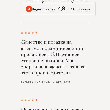
4,8
Я
Яндекс Карты
·
19 отзывов
★★★★★
«Качество и посадка на
высоте… последние лосины
прожили лет 5. Цвет после
стирки не полинял. Моя
спортивная одежда — только
этого производителя.»
ТАТЬЯНА ШИБАРШИНА · ФЕВ 2025
★★★★★
«Вещи очень классные и все