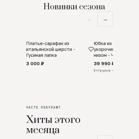
Новинки сезона
←
→
Платье-сарафан из
Юбка из натурально
SALE
ПРЕДЗАКАЗ
итальянской шерсти -
укороченная с аро
Гусиная лапка
низом - Черный
3 000 ₽
39 990 ₽
Отгрузка через 25 дней
ЧАСТО ПОКУПАЮТ
Хиты этого
месяца