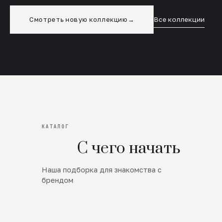
Смотреть новую коллекцию
→
Все коллекции
КАТАЛОГ
С чего начать
Наша подборка для знакомства с
Новинки
брендом
SALE
Премиум Трикотаж
AW 26/27
Юбки и платья
ЦЕНЫ ОТ 1000 РУБЛЕЙ!!!
Верхняя одежда
ШЕРСТЬ ЯГНЕНКА
БУДЬ РОСКОШНА
01
ШЕРСТЬ · КОЖА
05