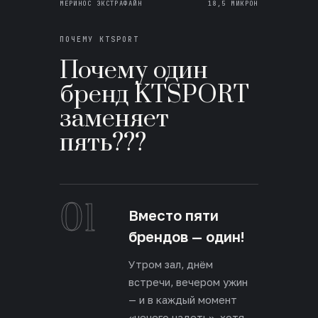
МЕРИНОС ЭКСТРАФАЙН
18,5 МИКРОН
ПОЧЕМУ KTSPORT
Почему один
бренд KTSPORT
заменяет
пять???
01
Вместо пяти
брендов — один!
Утром зал, днём
встречи, вечером ужин
— и в каждый момент
«нечего надеть», хотя