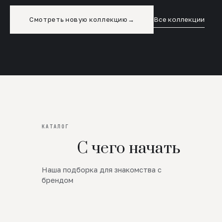
Смотреть новую коллекцию
→
Все коллекции
КАТАЛОГ
С чего начать
Наша подборка для знакомства с
Новинки
брендом
SALE
Премиум Трикотаж
AW 26/27
Юбки и платья
ЦЕНЫ ОТ 1000 РУБЛЕЙ!!!
Верхняя одежда
ШЕРСТЬ ЯГНЕНКА
БУДЬ РОСКОШНА
01
ШЕРСТЬ · КОЖА
05