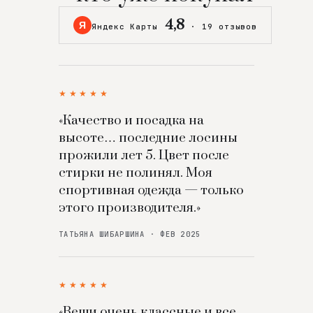
4,8
Я
Яндекс Карты
·
19 отзывов
★★★★★
«Качество и посадка на
высоте… последние лосины
прожили лет 5. Цвет после
стирки не полинял. Моя
спортивная одежда — только
этого производителя.»
ТАТЬЯНА ШИБАРШИНА · ФЕВ 2025
★★★★★
«Вещи очень классные и все