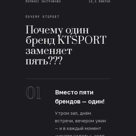
МЕРИНОС ЭКСТРАФАЙН
18,5 МИКРОН
ПОЧЕМУ KTSPORT
Почему один
бренд KTSPORT
заменяет
пять???
01
Вместо пяти
брендов — один!
Утром зал, днём
встречи, вечером ужин
— и в каждый момент
«нечего надеть», хотя