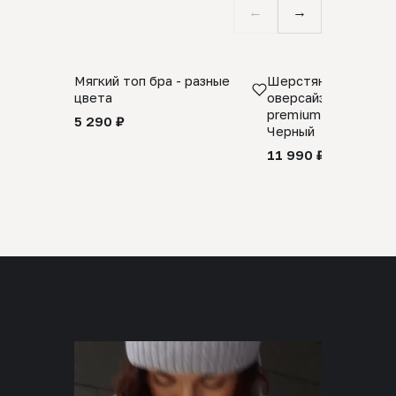
←
→
Мягкий топ бра - разные
Шерстяной свитер
цвета
оверсайз 100% шер
premium merino wool
5 290 ₽
Черный
11 990 ₽