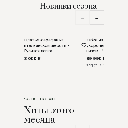
Новинки сезона
←
→
Платье-сарафан из
Юбка из натурально
SALE
ПРЕДЗАКАЗ
итальянской шерсти -
укороченная с аро
Гусиная лапка
низом - Черный
3 000 ₽
39 990 ₽
Отгрузка через 25 дней
ЧАСТО ПОКУПАЮТ
Хиты этого
месяца