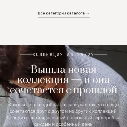
02
03
04
Все категории каталога →
КОЛЛЕКЦИЯ AW 26/27
Вышла новая
коллекция — и она
сочетается с прошлой
Каждая вещь подобрана в капсулах так, что вещи
сочетаются друг с другом из других коллекций.
Соберите свой идеальный роскошный гардероб на
каждый и особенный день!