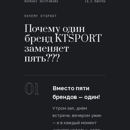
МЕРИНОС ЭКСТРАФАЙН
18,5 МИКРОН
ПОЧЕМУ KTSPORT
Почему один
бренд KTSPORT
заменяет
пять???
01
Вместо пяти
брендов — один!
Утром зал, днём
встречи, вечером ужин
— и в каждый момент
«нечего надеть», хотя