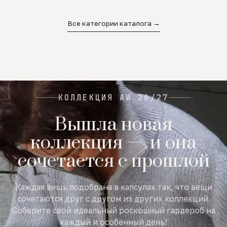
02
03
04
Все категории каталога →
КОЛЛЕКЦИЯ AW 26/27
Вышла новая
коллекция — и она
сочетается с прошлой
Каждая вещь подобрана в капсулах так, что вещи
сочетаются друг с другом из других коллекций.
Соберите свой идеальный роскошный гардероб на
каждый и особенный день!