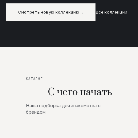
Смотреть новую коллекцию
→
Все коллекции
КАТАЛОГ
С чего начать
Наша подборка для знакомства с
Новинки
брендом
SALE
Премиум Трикотаж
AW 26/27
Юбки и платья
ЦЕНЫ ОТ 1000 РУБЛЕЙ!!!
Верхняя одежда
ШЕРСТЬ ЯГНЕНКА
БУДЬ РОСКОШНА
01
ШЕРСТЬ · КОЖА
05