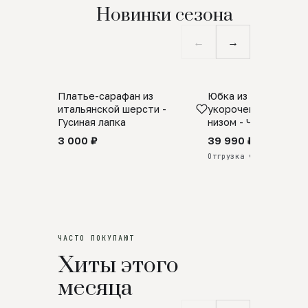
Новинки сезона
←
→
Платье-сарафан из
Юбка из натурально
SALE
ПРЕДЗАКАЗ
итальянской шерсти -
укороченная с аро
Гусиная лапка
низом - Черный
3 000 ₽
39 990 ₽
Отгрузка через 25 дней
ЧАСТО ПОКУПАЮТ
Хиты этого
месяца