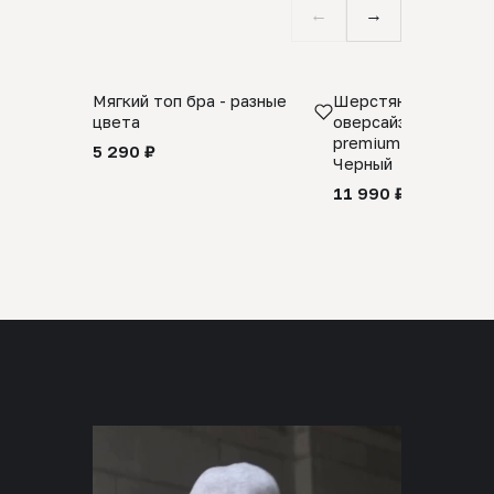
←
→
Мягкий топ бра - разные
Шерстяной свитер
цвета
оверсайз 100% шер
premium merino wool
5 290 ₽
Черный
11 990 ₽