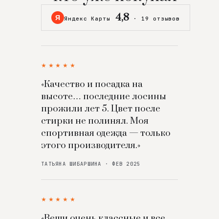
4,8
Я
Яндекс Карты
·
19 отзывов
★★★★★
«Качество и посадка на
высоте… последние лосины
прожили лет 5. Цвет после
стирки не полинял. Моя
спортивная одежда — только
этого производителя.»
ТАТЬЯНА ШИБАРШИНА · ФЕВ 2025
★★★★★
«Вещи очень классные и все