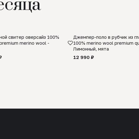
есяца
ой свитер оверсайз 100%
Джемпер-поло в рубчик из г
premium merino wool -
100% merino wool premium qua
Лимонный, мята
₽
12 990 ₽