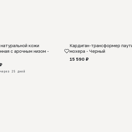
 натуральной кожи
Кардиган-трансформер паути
КАЗ
нная с арочным низом -
мохера - Черный
15 590 ₽
₽
через 25 дней