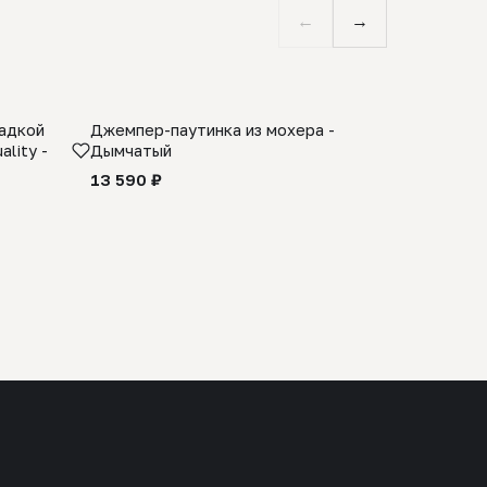
←
→
ладкой
Джемпер-паутинка из мохера -
Limited E
lity -
Дымчатый
из 100% 
черного 
13 590 ₽
27 990 ₽