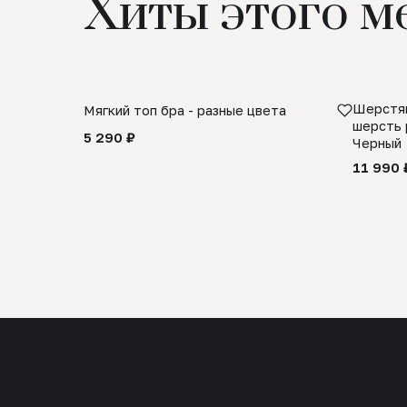
Хиты этого м
Шерстян
Мягкий топ бра - разные цвета
шерсть 
5 290 ₽
Черный
11 990 