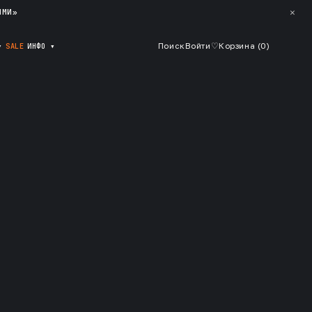
✕
ЯМИ»
▾
SALE
ИНФО
▾
Поиск
Войти
♡
Корзина (
0
)