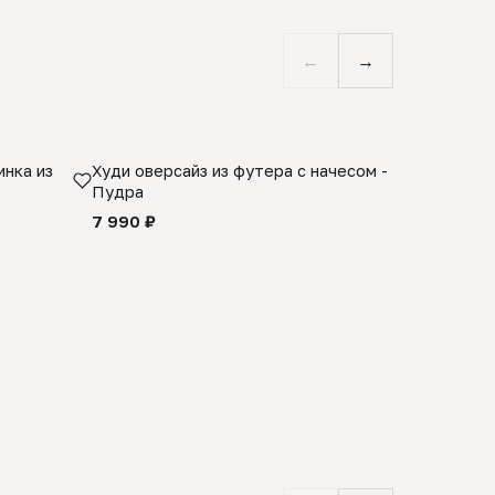
←
→
нка из
Худи оверсайз из футера с начесом -
Косынка 
Пудра
шерсти 1
quality -
7 990 ₽
8 990 ₽