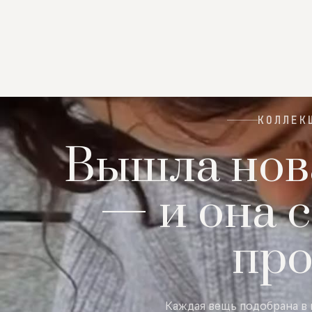
КОЛЛЕК
Вышла нов
— и она с
пр
Каждая вещь подобрана в 