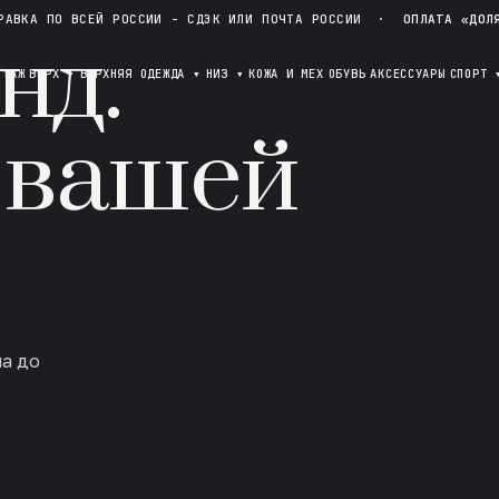
РАВКА ПО ВСЕЙ РОССИИ - СДЭК ИЛИ ПОЧТА РОССИИ
·
ОПЛАТА «ДОЛ
нд.
ОТАЖ
ВЕРХ
▾
ВЕРХНЯЯ ОДЕЖДА
▾
НИЗ
▾
КОЖА И МЕХ
ОБУВЬ
АКСЕССУАРЫ
СПОРТ
 вашей
ла до
в