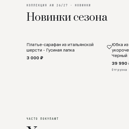
КОЛЛЕКЦИЯ AW 26/27 · НОВИНКИ
Новинки сезона
Платье-сарафан из итальянской
Юбка из
SALE
ПРЕДЗА
шерсти - Гусиная лапка
укороче
Черный
3 000 ₽
39 990 
Отгрузка 
ЧАСТО ПОКУПАЮТ