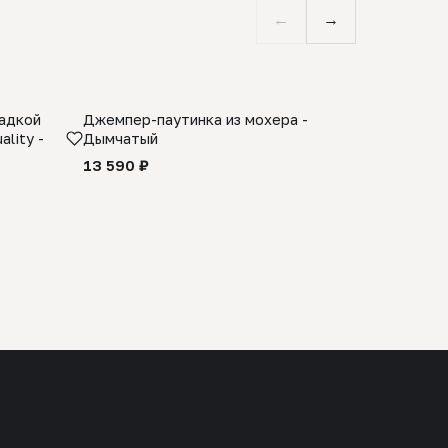
←
→
ладкой
Джемпер-паутинка из мохера -
Limited E
lity -
Дымчатый
из 100% 
черного 
13 590 ₽
27 990 ₽