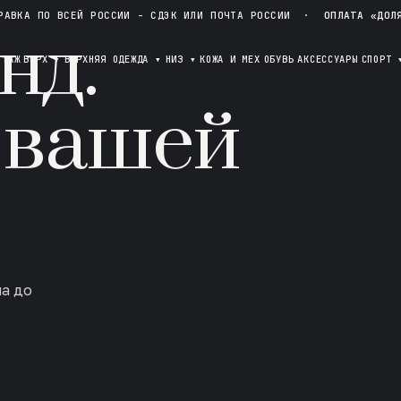
РАВКА ПО ВСЕЙ РОССИИ - СДЭК ИЛИ ПОЧТА РОССИИ
·
ОПЛАТА «ДОЛ
нд.
ОТАЖ
ВЕРХ
▾
ВЕРХНЯЯ ОДЕЖДА
▾
НИЗ
▾
КОЖА И МЕХ
ОБУВЬ
АКСЕССУАРЫ
СПОРТ
 вашей
ла до
в