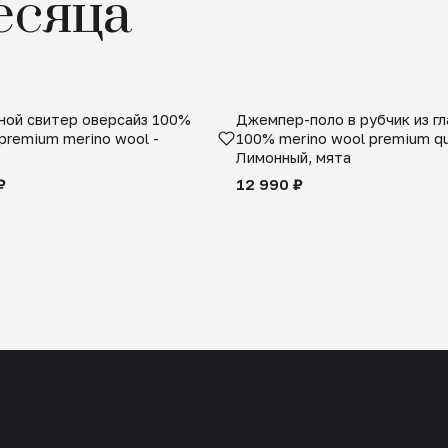
есяца
ой свитер оверсайз 100%
Джемпер-поло в рубчик из г
premium merino wool -
100% merino wool premium qua
Лимонный, мята
₽
12 990 ₽