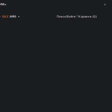
✕
ЯМИ»
▾
SALE
ИНФО
▾
Поиск
Войти
♡
Корзина (
0
)