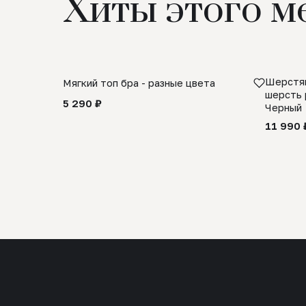
Хиты этого м
Шерстян
Мягкий топ бра - разные цвета
шерсть 
5 290 ₽
Черный
11 990 