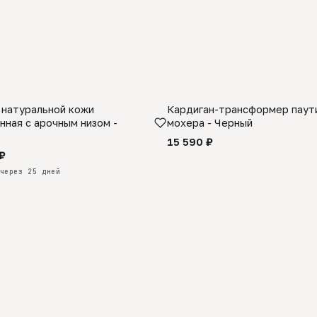
 натуральной кожи
Кардиган-трансформер паути
КАЗ
нная с арочным низом -
мохера - Черный
15 590 ₽
₽
через 25 дней