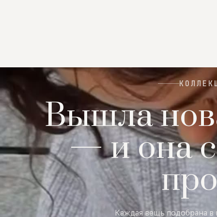
КОЛЛЕК
Вышла нов
— и она с
пр
Каждая вещь подобрана в 