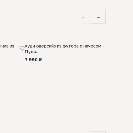
←
→
нка из
Худи оверсайз из футера с начесом -
Косынка 
Пудра
шерсти 1
quality -
7 990 ₽
8 990 ₽