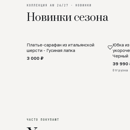
КОЛЛЕКЦИЯ AW 26/27 · НОВИНКИ
Новинки сезона
Платье-сарафан из итальянской
Юбка из
SALE
ПРЕДЗА
шерсти - Гусиная лапка
укороче
Черный
3 000 ₽
39 990 
Отгрузка 
ЧАСТО ПОКУПАЮТ