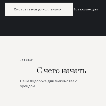
Смотреть новую коллекцию
→
Все коллекции
КАТАЛОГ
С чего начать
Наша подборка для знакомства с
Новинки
брендом
SALE
Премиум Трикотаж
AW 26/27
Юбки и платья
ЦЕНЫ ОТ 1000 РУБЛЕЙ!!!
Верхняя одежда
ШЕРСТЬ ЯГНЕНКА
БУДЬ РОСКОШНА
01
ШЕРСТЬ · КОЖА
05