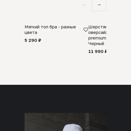
←
→
Мягкий топ бра - разные
Шерстяной свитер
цвета
оверсайз 100% шер
premium merino wool
5 290 ₽
Черный
11 990 ₽