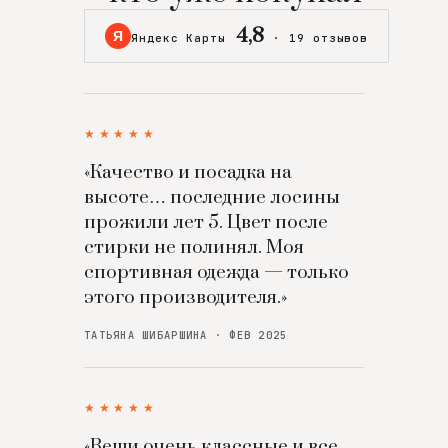
4,8
Я
Яндекс Карты
·
19 отзывов
★★★★★
«Качество и посадка на
высоте… последние лосины
прожили лет 5. Цвет после
стирки не полинял. Моя
спортивная одежда — только
этого производителя.»
ТАТЬЯНА ШИБАРШИНА · ФЕВ 2025
★★★★★
«Вещи очень классные и все