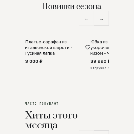
Новинки сезона
←
→
Платье-сарафан из
Юбка из натурально
SALE
ПРЕДЗАКАЗ
итальянской шерсти -
укороченная с аро
Гусиная лапка
низом - Черный
3 000 ₽
39 990 ₽
Отгрузка через 25 дней
ЧАСТО ПОКУПАЮТ
Хиты этого
месяца