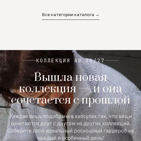
02
03
04
Все категории каталога →
КОЛЛЕКЦИЯ AW 26/27
Вышла новая
коллекция — и она
сочетается с прошлой
Каждая вещь подобрана в капсулах так, что вещи
сочетаются друг с другом из других коллекций.
Соберите свой идеальный роскошный гардероб на
каждый и особенный день!