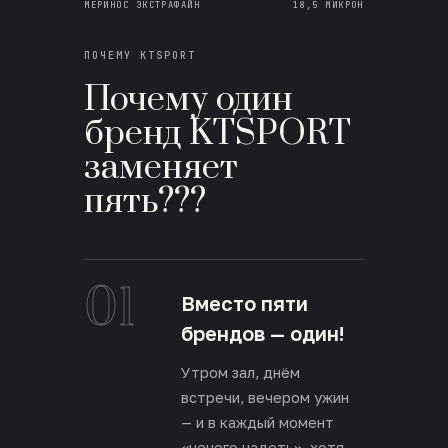
МЕРИНОС ЭКСТРАФАЙН
18,5 МИКРОН
ПОЧЕМУ KTSPORT
Почему один
бренд KTSPORT
заменяет
пять???
01
Вместо пяти
брендов — один!
Утром зал, днём
встречи, вечером ужин
— и в каждый момент
«нечего надеть», хотя