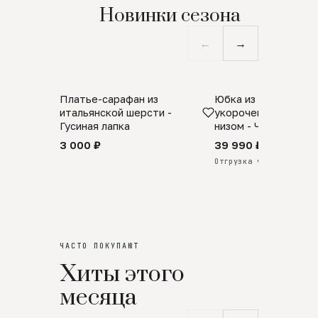
Новинки сезона
←
→
Платье-сарафан из
Юбка из натурально
SALE
ПРЕДЗАКАЗ
итальянской шерсти -
укороченная с аро
Гусиная лапка
низом - Черный
3 000 ₽
39 990 ₽
Отгрузка через 25 дней
ЧАСТО ПОКУПАЮТ
Хиты этого
месяца