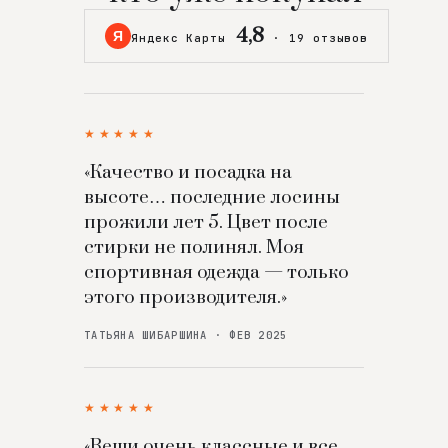
4,8
Я
Яндекс Карты
·
19 отзывов
★★★★★
«Качество и посадка на
высоте… последние лосины
прожили лет 5. Цвет после
стирки не полинял. Моя
спортивная одежда — только
этого производителя.»
ТАТЬЯНА ШИБАРШИНА · ФЕВ 2025
★★★★★
«Вещи очень классные и все