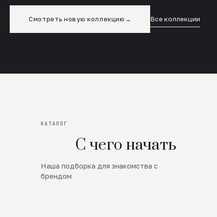
Смотреть новую коллекцию
→
Все коллекции
КАТАЛОГ
С чего начать
Наша подборка для знакомства с
Новинки
брендом
SALE
Премиум Трикотаж
AW 26/27
Юбки и платья
ЦЕНЫ ОТ 1000 РУБЛЕЙ!!!
Верхняя одежда
ШЕРСТЬ ЯГНЕНКА
БУДЬ РОСКОШНА
01
ШЕРСТЬ · КОЖА
05