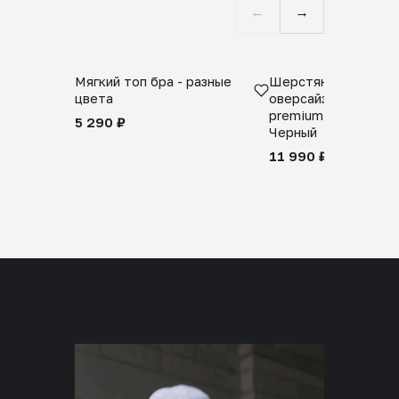
←
→
Мягкий топ бра - разные
Шерстяной свитер
цвета
оверсайз 100% шер
premium merino wool
5 290 ₽
Черный
11 990 ₽