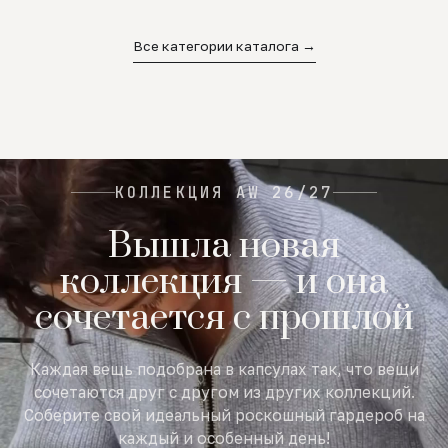
02
03
04
Все категории каталога →
КОЛЛЕКЦИЯ AW 26/27
Вышла новая
коллекция — и она
сочетается с прошлой
Каждая вещь подобрана в капсулах так, что вещи
сочетаются друг с другом из других коллекций.
Соберите свой идеальный роскошный гардероб на
каждый и особенный день!