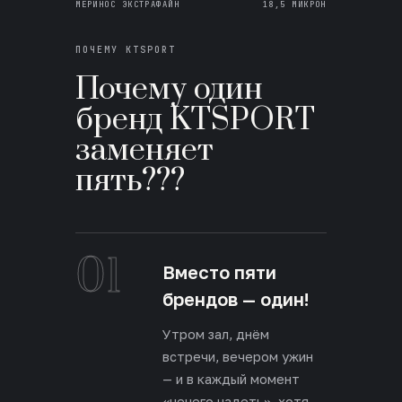
МЕРИНОС ЭКСТРАФАЙН
18,5 МИКРОН
ПОЧЕМУ KTSPORT
Почему один
бренд KTSPORT
заменяет
пять???
01
Вместо пяти
брендов — один!
Утром зал, днём
встречи, вечером ужин
— и в каждый момент
«нечего надеть», хотя