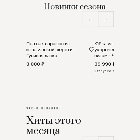
Новинки сезона
←
→
Платье-сарафан из
Юбка из натурально
SALE
ПРЕДЗАКАЗ
итальянской шерсти -
укороченная с аро
Гусиная лапка
низом - Черный
3 000 ₽
39 990 ₽
Отгрузка через 25 дней
ЧАСТО ПОКУПАЮТ
Хиты этого
месяца