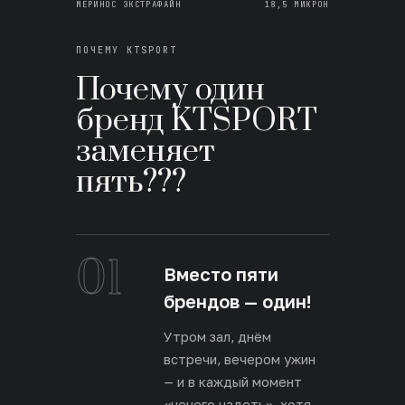
МЕРИНОС ЭКСТРАФАЙН
18,5 МИКРОН
ПОЧЕМУ KTSPORT
Почему один
бренд KTSPORT
заменяет
пять???
01
Вместо пяти
брендов — один!
Утром зал, днём
встречи, вечером ужин
— и в каждый момент
«нечего надеть», хотя