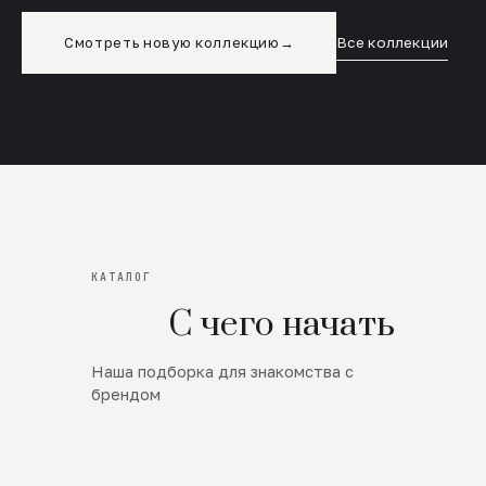
Смотреть новую коллекцию
→
Все коллекции
КАТАЛОГ
С чего начать
Наша подборка для знакомства с
Новинки
брендом
SALE
Премиум Трикотаж
AW 26/27
Юбки и платья
ЦЕНЫ ОТ 1000 РУБЛЕЙ!!!
Верхняя одежда
ШЕРСТЬ ЯГНЕНКА
БУДЬ РОСКОШНА
01
ШЕРСТЬ · КОЖА
05