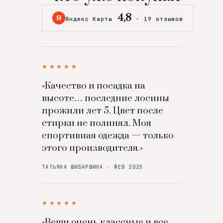
4,8
Я
Яндекс Карты
·
19 отзывов
★★★★★
«Качество и посадка на
высоте… последние лосины
прожили лет 5. Цвет после
стирки не полинял. Моя
спортивная одежда — только
этого производителя.»
ТАТЬЯНА ШИБАРШИНА · ФЕВ 2025
★★★★★
«Вещи очень классные и все