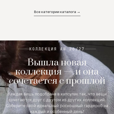
02
03
04
Все категории каталога →
КОЛЛЕКЦИЯ AW 26/27
Вышла новая
коллекция — и она
сочетается с прошлой
Каждая вещь подобрана в капсулах так, что вещи
сочетаются друг с другом из других коллекций.
Соберите свой идеальный роскошный гардероб на
каждый и особенный день!