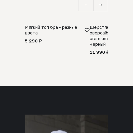
←
→
Мягкий топ бра - разные
Шерстяной свитер
цвета
оверсайз 100% шер
premium merino wool
5 290 ₽
Черный
11 990 ₽