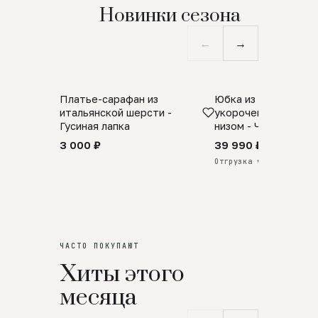
Новинки сезона
←
→
Платье-сарафан из
Юбка из натурально
SALE
ПРЕДЗАКАЗ
итальянской шерсти -
укороченная с аро
Гусиная лапка
низом - Черный
3 000 ₽
39 990 ₽
Отгрузка через 25 дней
ЧАСТО ПОКУПАЮТ
Хиты этого
месяца