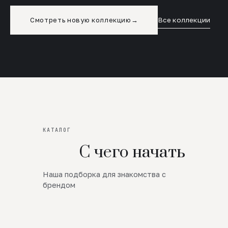
Смотреть новую коллекцию
→
Все коллекции
КАТАЛОГ
С чего начать
Наша подборка для знакомства с
Новинки
брендом
SALE
Премиум Трикотаж
AW 26/27
Юбки и платья
ЦЕНЫ ОТ 1000 РУБЛЕЙ!!!
Верхняя одежда
ШЕРСТЬ ЯГНЕНКА
БУДЬ РОСКОШНА
01
ШЕРСТЬ · КОЖА
05