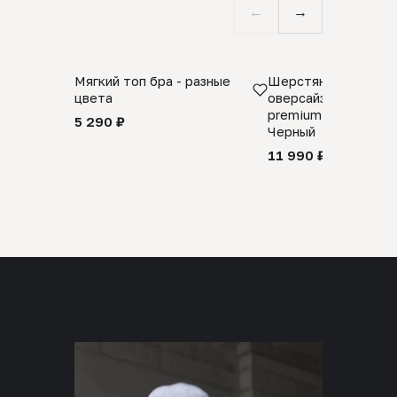
←
→
Мягкий топ бра - разные
Шерстяной свитер
цвета
оверсайз 100% шер
premium merino wool
5 290 ₽
Черный
11 990 ₽