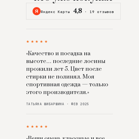
4,8
Я
Яндекс Карты
·
19 отзывов
★★★★★
«Качество и посадка на
высоте… последние лосины
прожили лет 5. Цвет после
стирки не полинял. Моя
спортивная одежда — только
этого производителя.»
ТАТЬЯНА ШИБАРШИНА · ФЕВ 2025
★★★★★
«Вещи очень классные и все