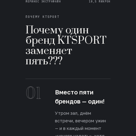
МЕРИНОС ЭКСТРАФАЙН
18,5 МИКРОН
ПОЧЕМУ KTSPORT
Почему один
бренд KTSPORT
заменяет
пять???
01
Вместо пяти
брендов — один!
Утром зал, днём
встречи, вечером ужин
— и в каждый момент
«нечего надеть», хотя