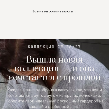
02
03
04
Все категории каталога →
КОЛЛЕКЦИЯ AW 26/27
Вышла новая
коллекция — и она
сочетается с прошлой
Каждая вещь подобрана в капсулах так, что вещи
сочетаются друг с другом из других коллекций.
Соберите свой идеальный роскошный гардероб на
каждый и особенный день!