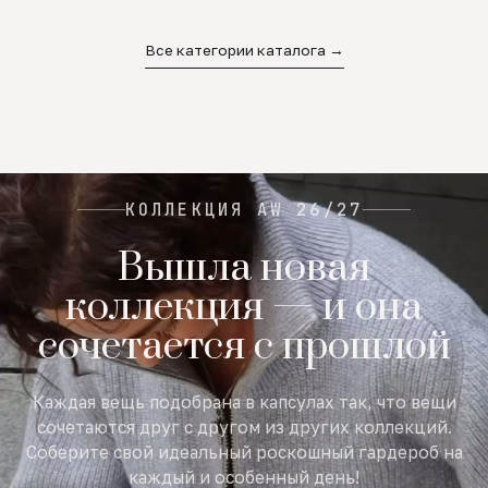
02
03
04
Все категории каталога →
КОЛЛЕКЦИЯ AW 26/27
Вышла новая
коллекция — и она
сочетается с прошлой
Каждая вещь подобрана в капсулах так, что вещи
сочетаются друг с другом из других коллекций.
Соберите свой идеальный роскошный гардероб на
каждый и особенный день!