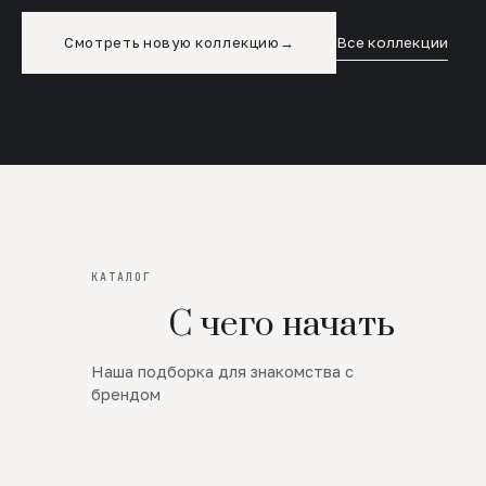
Смотреть новую коллекцию
→
Все коллекции
КАТАЛОГ
С чего начать
Наша подборка для знакомства с
Новинки
брендом
SALE
Премиум Трикотаж
AW 26/27
Юбки и платья
ЦЕНЫ ОТ 1000 РУБЛЕЙ!!!
Верхняя одежда
ШЕРСТЬ ЯГНЕНКА
БУДЬ РОСКОШНА
01
ШЕРСТЬ · КОЖА
05