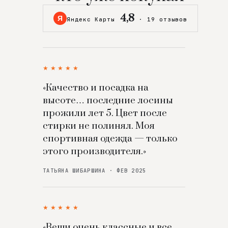
4,8
Я
Яндекс Карты
·
19 отзывов
★★★★★
«Качество и посадка на
высоте… последние лосины
прожили лет 5. Цвет после
стирки не полинял. Моя
спортивная одежда — только
этого производителя.»
ТАТЬЯНА ШИБАРШИНА · ФЕВ 2025
★★★★★
«Вещи очень классные и все