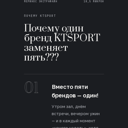
МЕРИНОС ЭКСТРАФАЙН
18,5 МИКРОН
ПОЧЕМУ KTSPORT
Почему один
бренд KTSPORT
заменяет
пять???
01
Вместо пяти
брендов — один!
Утром зал, днём
встречи, вечером ужин
— и в каждый момент
«нечего надеть», хотя