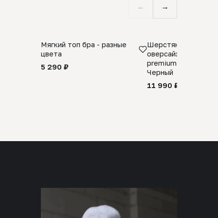
←
→
Мягкий топ бра - разные
Шерстяной свитер
цвета
оверсайз 100% шер
premium merino wool
5 290 ₽
Черный
11 990 ₽