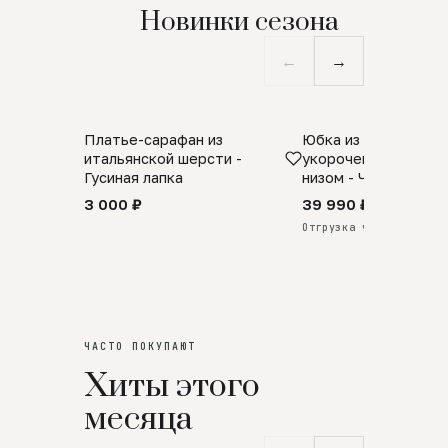
Новинки сезона
←
→
Платье-сарафан из
Юбка из натурально
SALE
ПРЕДЗАКАЗ
итальянской шерсти -
укороченная с аро
Гусиная лапка
низом - Черный
3 000 ₽
39 990 ₽
Отгрузка через 25 дней
ЧАСТО ПОКУПАЮТ
Хиты этого
месяца