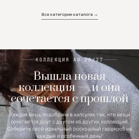
02
03
04
Все категории каталога →
КОЛЛЕКЦИЯ AW 26/27
Вышла новая
коллекция — и она
сочетается с прошлой
Каждая вещь подобрана в капсулах так, что вещи
сочетаются друг с другом из других коллекций.
Соберите свой идеальный роскошный гардероб на
каждый и особенный день!