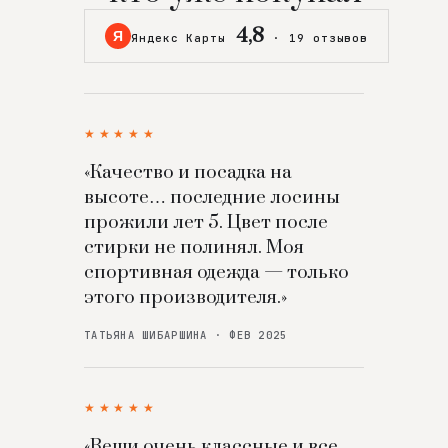
4,8
Я
Яндекс Карты
·
19 отзывов
★★★★★
«Качество и посадка на
высоте… последние лосины
прожили лет 5. Цвет после
стирки не полинял. Моя
спортивная одежда — только
этого производителя.»
ТАТЬЯНА ШИБАРШИНА · ФЕВ 2025
★★★★★
«Вещи очень классные и все