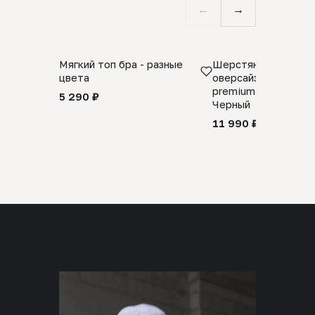
←
→
Мягкий топ бра - разные
Шерстяной свитер
цвета
оверсайз 100% шер
premium merino wool
5 290 ₽
Черный
11 990 ₽