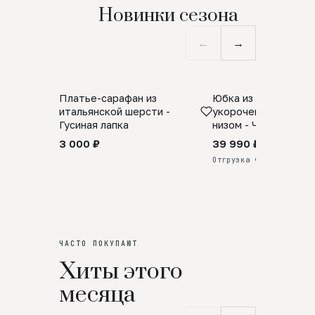
Новинки сезона
←
→
Платье-сарафан из
Юбка из натурально
SALE
ПРЕДЗАКАЗ
итальянской шерсти -
укороченная с аро
Гусиная лапка
низом - Черный
3 000 ₽
39 990 ₽
Отгрузка через 25 дней
ЧАСТО ПОКУПАЮТ
Хиты этого
месяца