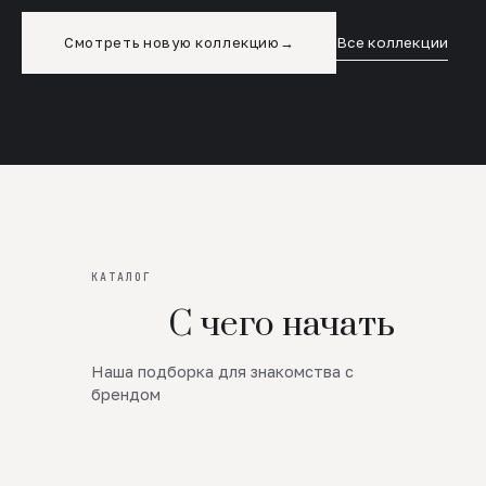
Смотреть новую коллекцию
→
Все коллекции
КАТАЛОГ
С чего начать
Наша подборка для знакомства с
Новинки
брендом
SALE
Премиум Трикотаж
AW 26/27
Юбки и платья
ЦЕНЫ ОТ 1000 РУБЛЕЙ!!!
Верхняя одежда
ШЕРСТЬ ЯГНЕНКА
БУДЬ РОСКОШНА
01
ШЕРСТЬ · КОЖА
05