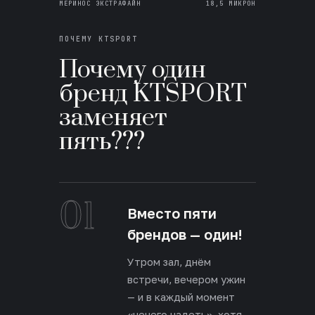
МЕРИНОС ЭКСТРАФАЙН
18,5 МИКРОН
ПОЧЕМУ KTSPORT
Почему один
бренд KTSPORT
заменяет
пять???
01
Вместо пяти
брендов — один!
Утром зал, днём
встречи, вечером ужин
— и в каждый момент
«нечего надеть», хотя