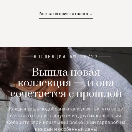
02
03
04
Все категории каталога →
КОЛЛЕКЦИЯ AW 26/27
Вышла новая
коллекция — и она
сочетается с прошлой
Каждая вещь подобрана в капсулах так, что вещи
сочетаются друг с другом из других коллекций.
Соберите свой идеальный роскошный гардероб на
каждый и особенный день!