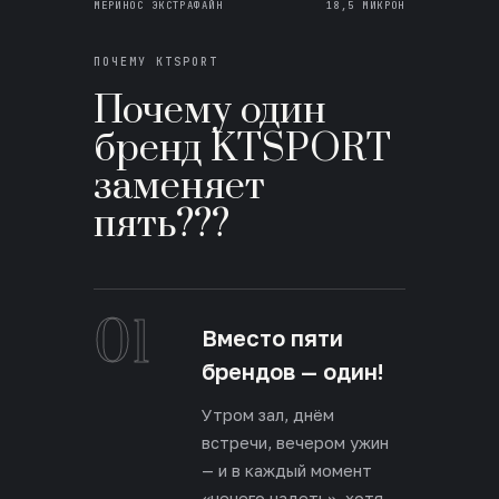
МЕРИНОС ЭКСТРАФАЙН
18,5 МИКРОН
ПОЧЕМУ KTSPORT
Почему один
бренд KTSPORT
заменяет
пять???
01
Вместо пяти
брендов — один!
Утром зал, днём
встречи, вечером ужин
— и в каждый момент
«нечего надеть», хотя