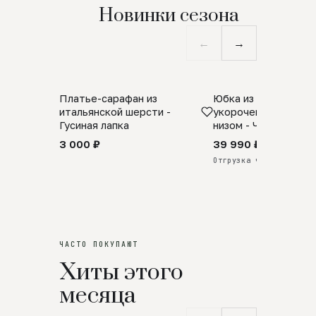
Новинки сезона
←
→
Платье-сарафан из
Юбка из натурально
SALE
ПРЕДЗАКАЗ
итальянской шерсти -
укороченная с аро
Гусиная лапка
низом - Черный
3 000 ₽
39 990 ₽
Отгрузка через 25 дней
ЧАСТО ПОКУПАЮТ
Хиты этого
месяца