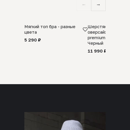
←
→
Мягкий топ бра - разные
Шерстяной свитер
цвета
оверсайз 100% шер
premium merino wool
5 290 ₽
Черный
11 990 ₽