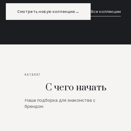
Смотреть новую коллекцию
→
Все коллекции
КАТАЛОГ
С чего начать
Наша подборка для знакомства с
Новинки
брендом
SALE
Премиум Трикотаж
AW 26/27
Юбки и платья
ЦЕНЫ ОТ 1000 РУБЛЕЙ!!!
Верхняя одежда
ШЕРСТЬ ЯГНЕНКА
БУДЬ РОСКОШНА
01
ШЕРСТЬ · КОЖА
05