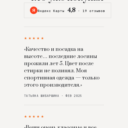
4,8
Я
Яндекс Карты
·
19 отзывов
★★★★★
«Качество и посадка на
высоте… последние лосины
прожили лет 5. Цвет после
стирки не полинял. Моя
спортивная одежда — только
этого производителя.»
ТАТЬЯНА ШИБАРШИНА · ФЕВ 2025
★★★★★
«Вещи очень классные и все