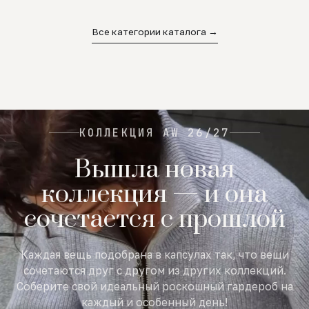
02
03
04
Все категории каталога →
КОЛЛЕКЦИЯ AW 26/27
Вышла новая
коллекция — и она
сочетается с прошлой
Каждая вещь подобрана в капсулах так, что вещи
сочетаются друг с другом из других коллекций.
Соберите свой идеальный роскошный гардероб на
каждый и особенный день!