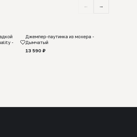
←
→
ладкой
Джемпер-паутинка из мохера -
Limited E
lity -
Дымчатый
из 100% 
черного 
13 590 ₽
27 990 ₽