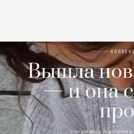
КОЛЛЕК
Вышла нов
— и она с
пр
Каждая вещь подобрана в 