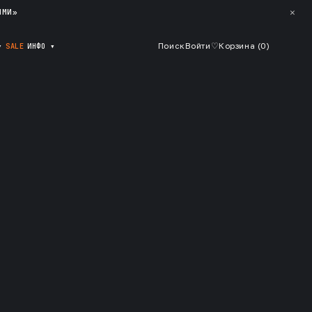
✕
ЯМИ»
▾
SALE
ИНФО
▾
Поиск
Войти
♡
Корзина (
0
)