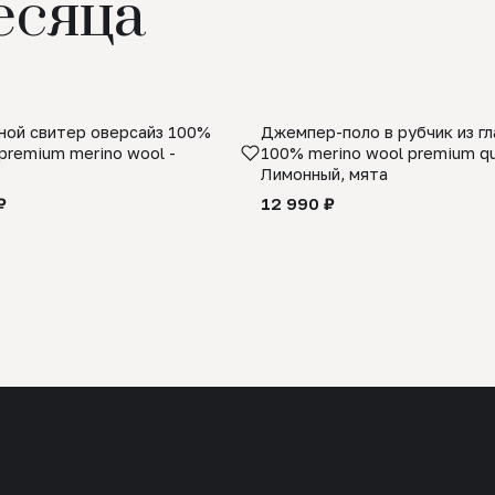
есяца
ой свитер оверсайз 100%
Джемпер-поло в рубчик из г
premium merino wool -
100% merino wool premium qua
Лимонный, мята
₽
12 990 ₽