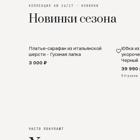
КОЛЛЕКЦИЯ AW 26/27 · НОВИНКИ
Новинки сезона
Платье-сарафан из итальянской
Юбка из
SALE
ПРЕДЗА
шерсти - Гусиная лапка
укороче
Черный
3 000 ₽
39 990 
Отгрузка 
ЧАСТО ПОКУПАЮТ