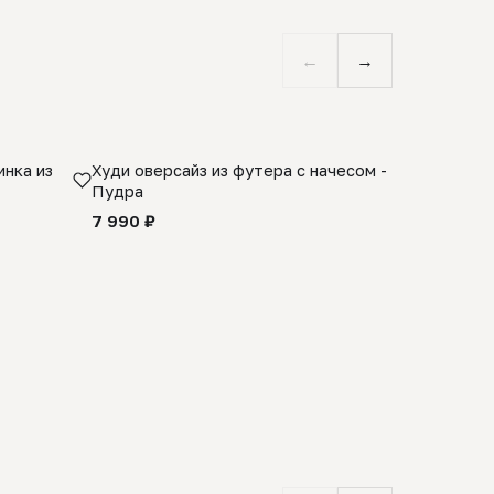
←
→
нка из
Худи оверсайз из футера с начесом -
Косынка 
Пудра
шерсти 1
quality -
7 990 ₽
8 990 ₽