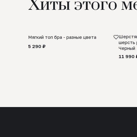
Хиты этого м
Шерстян
Мягкий топ бра - разные цвета
шерсть 
5 290 ₽
Черный
11 990 