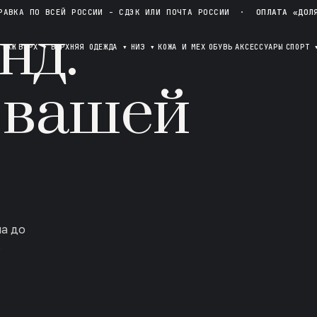
РАВКА ПО ВСЕЙ РОССИИ - СДЭК ИЛИ ПОЧТА РОССИИ
·
ОПЛАТА «ДОЛ
нд.
ОТАЖ
ВЕРХ
▾
ВЕРХНЯЯ ОДЕЖДА
▾
НИЗ
▾
КОЖА И МЕХ
ОБУВЬ
АКСЕССУАРЫ
СПОРТ
 вашей
ла до
в