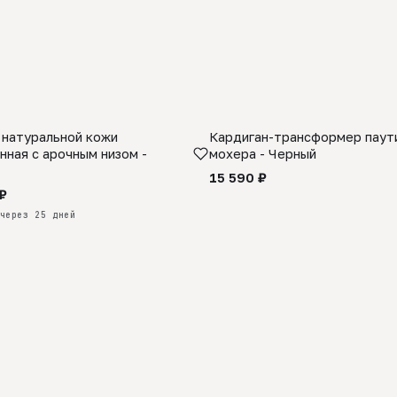
 натуральной кожи
Кардиган-трансформер паути
КАЗ
нная с арочным низом -
мохера - Черный
15 590 ₽
₽
через 25 дней