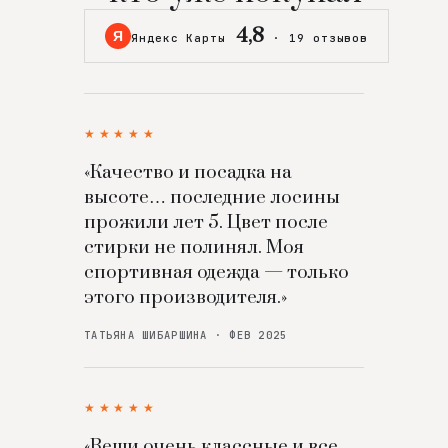
4,8
Я
Яндекс Карты
·
19 отзывов
★★★★★
«Качество и посадка на
высоте… последние лосины
прожили лет 5. Цвет после
стирки не полинял. Моя
спортивная одежда — только
этого производителя.»
ТАТЬЯНА ШИБАРШИНА · ФЕВ 2025
★★★★★
«Вещи очень классные и все