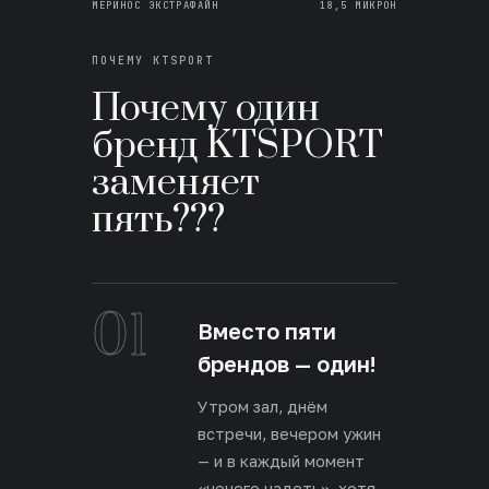
МЕРИНОС ЭКСТРАФАЙН
18,5 МИКРОН
ПОЧЕМУ KTSPORT
Почему один
бренд KTSPORT
заменяет
пять???
01
Вместо пяти
брендов — один!
Утром зал, днём
встречи, вечером ужин
— и в каждый момент
«нечего надеть», хотя