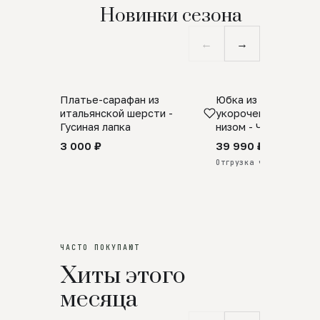
Новинки сезона
←
→
Платье-сарафан из
Юбка из натурально
SALE
ПРЕДЗАКАЗ
итальянской шерсти -
укороченная с аро
Гусиная лапка
низом - Черный
3 000 ₽
39 990 ₽
Отгрузка через 25 дней
ЧАСТО ПОКУПАЮТ
Хиты этого
месяца