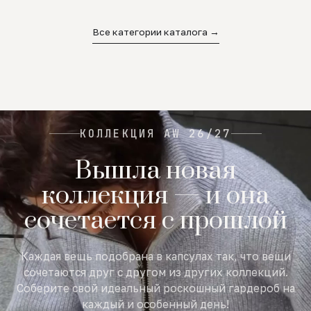
02
03
04
Все категории каталога →
КОЛЛЕКЦИЯ AW 26/27
Вышла новая
коллекция — и она
сочетается с прошлой
Каждая вещь подобрана в капсулах так, что вещи
сочетаются друг с другом из других коллекций.
Соберите свой идеальный роскошный гардероб на
каждый и особенный день!