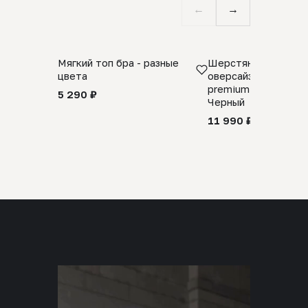
←
→
Мягкий топ бра - разные
Шерстяной свитер
цвета
оверсайз 100% шер
premium merino wool
5 290 ₽
Черный
11 990 ₽