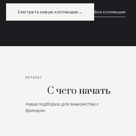
Смотреть новую коллекцию
→
Все коллекции
КАТАЛОГ
С чего начать
Наша подборка для знакомства с
Новинки
брендом
SALE
Премиум Трикотаж
AW 26/27
Юбки и платья
ЦЕНЫ ОТ 1000 РУБЛЕЙ!!!
Верхняя одежда
ШЕРСТЬ ЯГНЕНКА
БУДЬ РОСКОШНА
01
ШЕРСТЬ · КОЖА
05