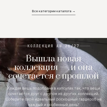
02
03
04
Все категории каталога →
КОЛЛЕКЦИЯ AW 26/27
Вышла новая
коллекция — и она
сочетается с прошлой
Каждая вещь подобрана в капсулах так, что вещи
сочетаются друг с другом из других коллекций.
Соберите свой идеальный роскошный гардероб на
каждый и особенный день!