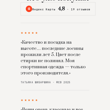
4,8
Я
Яндекс Карты
·
19 отзывов
★★★★★
«Качество и посадка на
высоте… последние лосины
прожили лет 5. Цвет после
стирки не полинял. Моя
спортивная одежда — только
этого производителя.»
ТАТЬЯНА ШИБАРШИНА · ФЕВ 2025
★★★★★
«Вещи очень классные и все