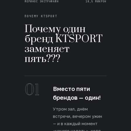
МЕРИНОС ЭКСТРАФАЙН
18,5 МИКРОН
ПОЧЕМУ KTSPORT
Почему один
бренд KTSPORT
заменяет
пять???
01
Вместо пяти
брендов — один!
Утром зал, днём
встречи, вечером ужин
— и в каждый момент
«нечего надеть», хотя