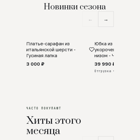
Новинки сезона
←
→
Платье-сарафан из
Юбка из натурально
SALE
ПРЕДЗАКАЗ
итальянской шерсти -
укороченная с аро
Гусиная лапка
низом - Черный
3 000 ₽
39 990 ₽
Отгрузка через 25 дней
ЧАСТО ПОКУПАЮТ
Хиты этого
месяца