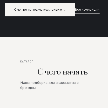
Смотреть новую коллекцию
→
Все коллекции
КАТАЛОГ
С чего начать
Наша подборка для знакомства с
Новинки
брендом
SALE
Премиум Трикотаж
AW 26/27
Юбки и платья
ЦЕНЫ ОТ 1000 РУБЛЕЙ!!!
Верхняя одежда
ШЕРСТЬ ЯГНЕНКА
БУДЬ РОСКОШНА
01
ШЕРСТЬ · КОЖА
05