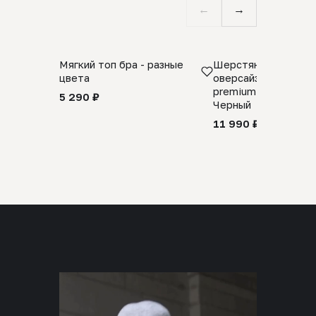
←
→
Мягкий топ бра - разные
Шерстяной свитер
цвета
оверсайз 100% шер
premium merino wool
5 290 ₽
Черный
11 990 ₽