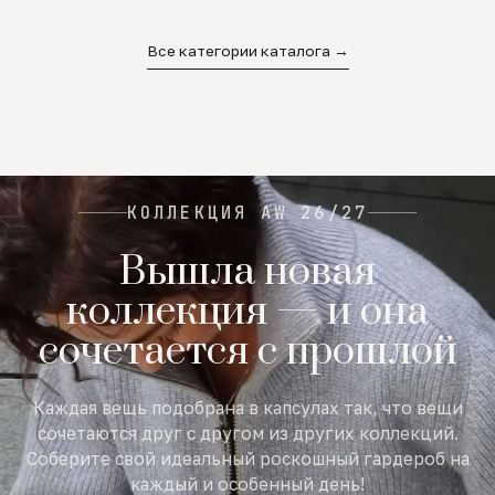
02
03
04
Все категории каталога →
КОЛЛЕКЦИЯ AW 26/27
Вышла новая
коллекция — и она
сочетается с прошлой
Каждая вещь подобрана в капсулах так, что вещи
сочетаются друг с другом из других коллекций.
Соберите свой идеальный роскошный гардероб на
каждый и особенный день!