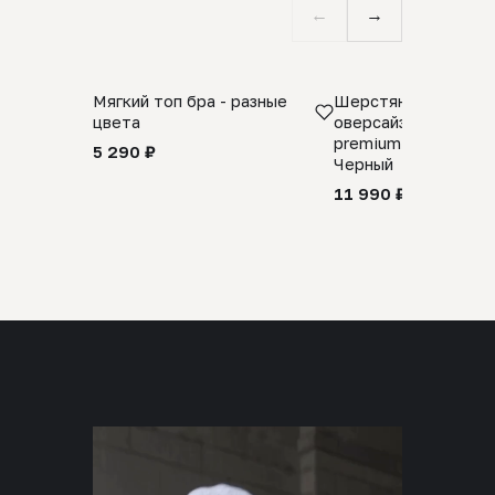
←
→
Мягкий топ бра - разные
Шерстяной свитер
цвета
оверсайз 100% шер
premium merino wool
5 290 ₽
Черный
11 990 ₽