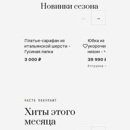
Новинки сезона
←
→
Платье-сарафан из
Юбка из натурально
SALE
ПРЕДЗАКАЗ
итальянской шерсти -
укороченная с аро
Гусиная лапка
низом - Черный
3 000 ₽
39 990 ₽
Отгрузка через 25 дней
ЧАСТО ПОКУПАЮТ
Хиты этого
месяца