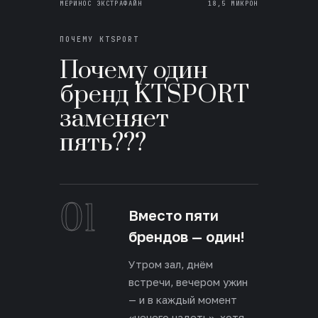
МЕРИНОС ЭКСТРАФАЙН
18,5 МИКРОН
ПОЧЕМУ KTSPORT
Почему один
бренд KTSPORT
заменяет
пять???
01
Вместо пяти
брендов — один!
Утром зал, днём
встречи, вечером ужин
— и в каждый момент
«нечего надеть», хотя