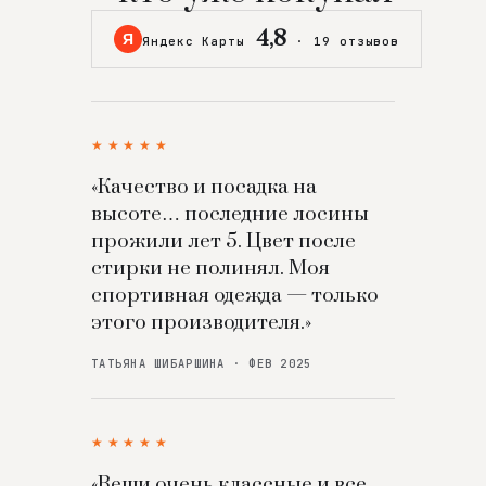
4,8
Я
Яндекс Карты
·
19 отзывов
★★★★★
«Качество и посадка на
высоте… последние лосины
прожили лет 5. Цвет после
стирки не полинял. Моя
спортивная одежда — только
этого производителя.»
ТАТЬЯНА ШИБАРШИНА · ФЕВ 2025
★★★★★
«Вещи очень классные и все