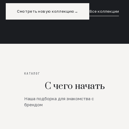
Смотреть новую коллекцию
→
Все коллекции
КАТАЛОГ
С чего начать
Наша подборка для знакомства с
Новинки
брендом
SALE
Премиум Трикотаж
AW 26/27
Юбки и платья
ЦЕНЫ ОТ 1000 РУБЛЕЙ!!!
Верхняя одежда
ШЕРСТЬ ЯГНЕНКА
БУДЬ РОСКОШНА
01
ШЕРСТЬ · КОЖА
05