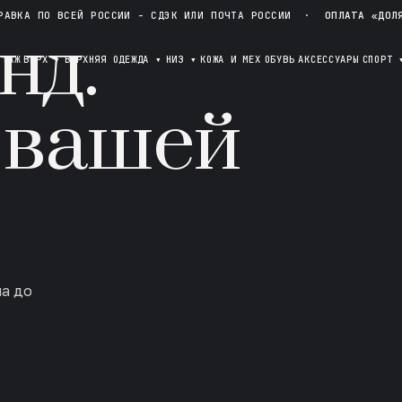
РАВКА ПО ВСЕЙ РОССИИ - СДЭК ИЛИ ПОЧТА РОССИИ
·
ОПЛАТА «ДОЛ
нд.
ОТАЖ
ВЕРХ
▾
ВЕРХНЯЯ ОДЕЖДА
▾
НИЗ
▾
КОЖА И МЕХ
ОБУВЬ
АКСЕССУАРЫ
СПОРТ
 вашей
ла до
в