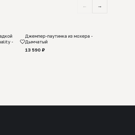
←
→
ладкой
Джемпер-паутинка из мохера -
Limited E
lity -
Дымчатый
из 100% 
черного 
13 590 ₽
27 990 ₽