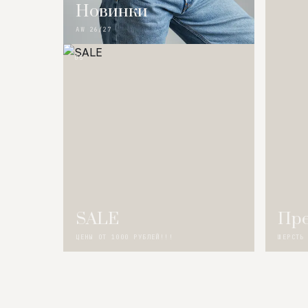
Новинки
AW 26/27
05
SALE
Пре
ЦЕНЫ ОТ 1000 РУБЛЕЙ!!!
ШЕРСТЬ