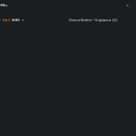
✕
ЯМИ»
▾
SALE
ИНФО
▾
Поиск
Войти
♡
Корзина (
0
)