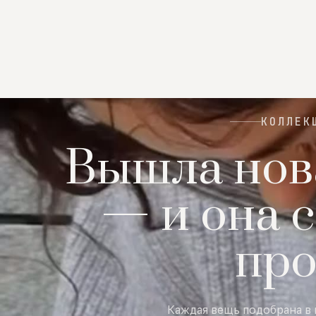
КОЛЛЕК
Вышла нов
— и она с
пр
Каждая вещь подобрана в 