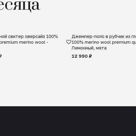
есяца
ой свитер оверсайз 100%
Джемпер-поло в рубчик из г
premium merino wool -
100% merino wool premium qua
Лимонный, мята
₽
12 990 ₽