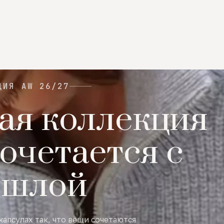
ЦИЯ AW 26/27
ая коллекция
очетается с
ошлой
капсулах так, что вещи сочетаются