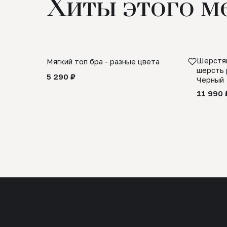
Хиты этого м
Шерстян
Мягкий топ бра - разные цвета
шерсть 
5 290 ₽
Черный
11 990 