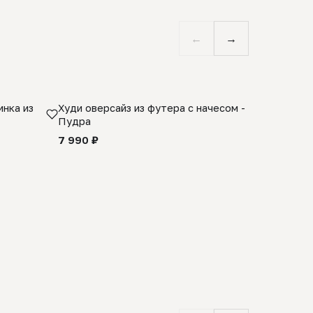
←
→
нка из
Худи оверсайз из футера с начесом -
Косынка 
Пудра
шерсти 1
quality -
7 990 ₽
8 990 ₽