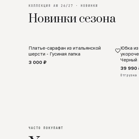
КОЛЛЕКЦИЯ AW 26/27 · НОВИНКИ
Новинки сезона
Платье-сарафан из итальянской
Юбка из
SALE
ПРЕДЗА
шерсти - Гусиная лапка
укороче
Черный
3 000 ₽
39 990 
Отгрузка 
ЧАСТО ПОКУПАЮТ