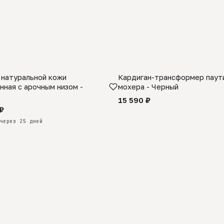
 натуральной кожи
Кардиган-трансформер паути
КАЗ
нная с арочным низом -
мохера - Черный
15 590 ₽
₽
через 25 дней