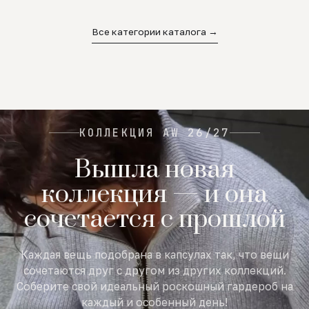
02
03
04
Все категории каталога →
КОЛЛЕКЦИЯ AW 26/27
Вышла новая
коллекция — и она
сочетается с прошлой
Каждая вещь подобрана в капсулах так, что вещи
сочетаются друг с другом из других коллекций.
Соберите свой идеальный роскошный гардероб на
каждый и особенный день!