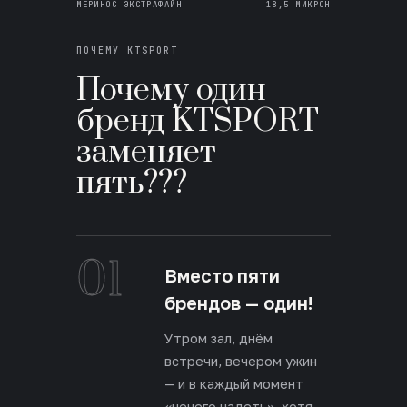
МЕРИНОС ЭКСТРАФАЙН
18,5 МИКРОН
ПОЧЕМУ KTSPORT
Почему один
бренд KTSPORT
заменяет
пять???
01
Вместо пяти
брендов — один!
Утром зал, днём
встречи, вечером ужин
— и в каждый момент
«нечего надеть», хотя