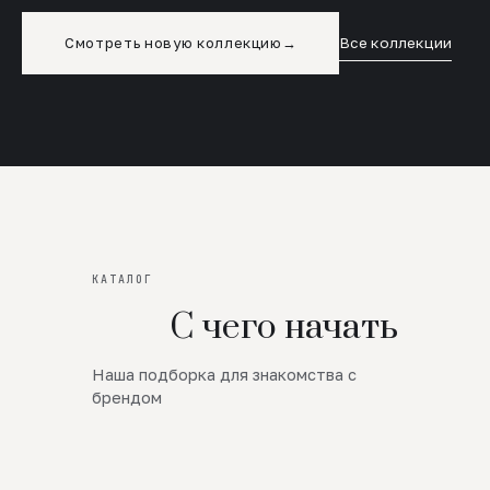
Смотреть новую коллекцию
→
Все коллекции
КАТАЛОГ
С чего начать
Наша подборка для знакомства с
Новинки
брендом
SALE
Премиум Трикотаж
AW 26/27
Юбки и платья
ЦЕНЫ ОТ 1000 РУБЛЕЙ!!!
Верхняя одежда
ШЕРСТЬ ЯГНЕНКА
БУДЬ РОСКОШНА
01
ШЕРСТЬ · КОЖА
05