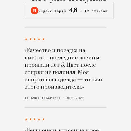
4,8
Я
Яндекс Карты
·
19 отзывов
★★★★★
«Качество и посадка на
высоте… последние лосины
прожили лет 5. Цвет после
стирки не полинял. Моя
спортивная одежда — только
этого производителя.»
ТАТЬЯНА ШИБАРШИНА · ФЕВ 2025
★★★★★
«Вещи очень классные и все