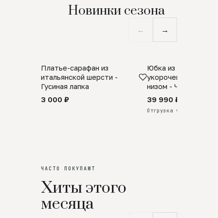
Новинки сезона
←
→
Платье-сарафан из
Юбка из натурально
SALE
ПРЕДЗАКАЗ
итальянской шерсти -
укороченная с аро
Гусиная лапка
низом - Черный
3 000 ₽
39 990 ₽
Отгрузка через 25 дней
ЧАСТО ПОКУПАЮТ
Хиты этого
месяца