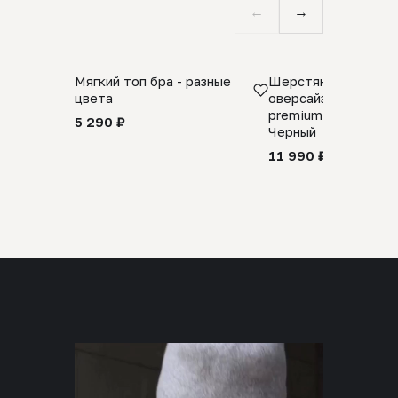
←
→
Мягкий топ бра - разные
Шерстяной свитер
цвета
оверсайз 100% шер
premium merino wool
5 290 ₽
Черный
11 990 ₽