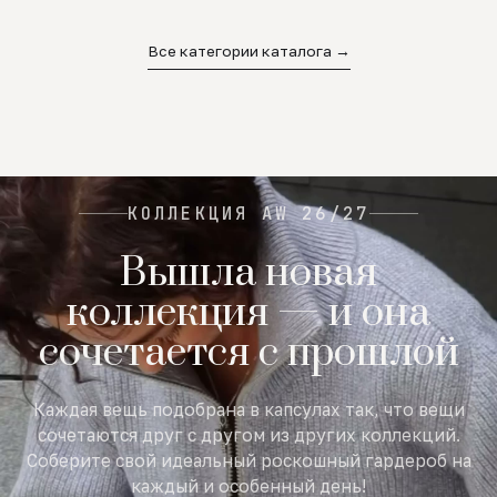
02
03
04
Все категории каталога →
КОЛЛЕКЦИЯ AW 26/27
Вышла новая
коллекция — и она
сочетается с прошлой
Каждая вещь подобрана в капсулах так, что вещи
сочетаются друг с другом из других коллекций.
Соберите свой идеальный роскошный гардероб на
каждый и особенный день!