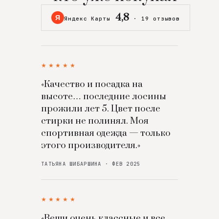
4,8
Я
Яндекс Карты
·
19 отзывов
★★★★★
«Качество и посадка на
высоте… последние лосины
прожили лет 5. Цвет после
стирки не полинял. Моя
спортивная одежда — только
этого производителя.»
ТАТЬЯНА ШИБАРШИНА · ФЕВ 2025
★★★★★
«Вещи очень классные и все