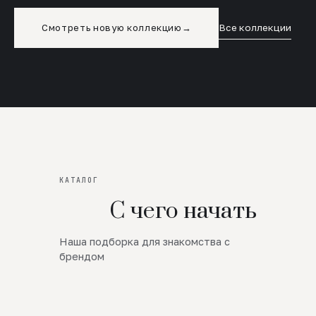
Смотреть новую коллекцию
→
Все коллекции
КАТАЛОГ
С чего начать
Наша подборка для знакомства с
Новинки
брендом
SALE
Премиум Трикотаж
AW 26/27
Юбки и платья
ЦЕНЫ ОТ 1000 РУБЛЕЙ!!!
Верхняя одежда
ШЕРСТЬ ЯГНЕНКА
БУДЬ РОСКОШНА
01
ШЕРСТЬ · КОЖА
05