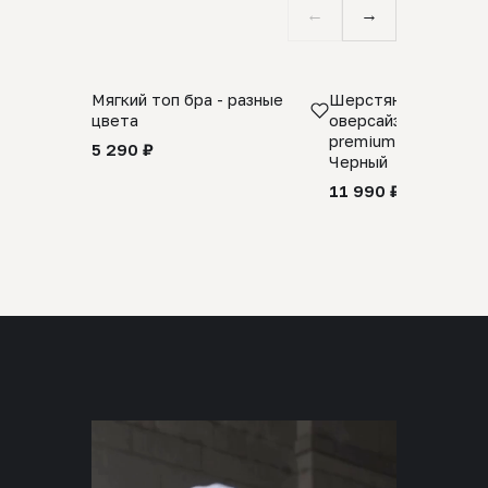
←
→
Мягкий топ бра - разные
Шерстяной свитер
цвета
оверсайз 100% шер
premium merino wool
5 290 ₽
Черный
11 990 ₽