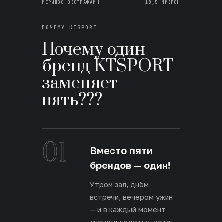
МЕРИНОС ЭКСТРАФАЙН
18,5 МИКРОН
ПОЧЕМУ KTSPORT
Почему один
бренд KTSPORT
заменяет
пять???
01
Вместо пяти
брендов — один!
Утром зал, днём
встречи, вечером ужин
— и в каждый момент
«нечего надеть», хотя