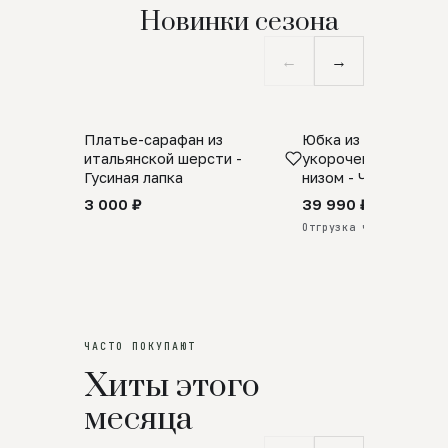
Новинки сезона
←
→
Платье-сарафан из
Юбка из натурально
SALE
ПРЕДЗАКАЗ
итальянской шерсти -
укороченная с аро
Гусиная лапка
низом - Черный
3 000 ₽
39 990 ₽
Отгрузка через 25 дней
ЧАСТО ПОКУПАЮТ
Хиты этого
месяца