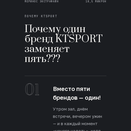
МЕРИНОС ЭКСТРАФАЙН
18,5 МИКРОН
ПОЧЕМУ KTSPORT
Почему один
бренд KTSPORT
заменяет
пять???
01
Вместо пяти
брендов — один!
Утром зал, днём
встречи, вечером ужин
— и в каждый момент
«нечего надеть», хотя