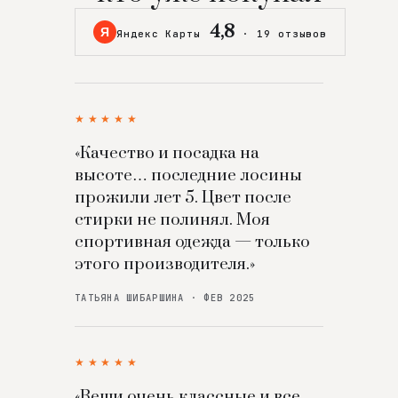
4,8
Я
Яндекс Карты
·
19 отзывов
★★★★★
«Качество и посадка на
высоте… последние лосины
прожили лет 5. Цвет после
стирки не полинял. Моя
спортивная одежда — только
этого производителя.»
ТАТЬЯНА ШИБАРШИНА · ФЕВ 2025
★★★★★
«Вещи очень классные и все