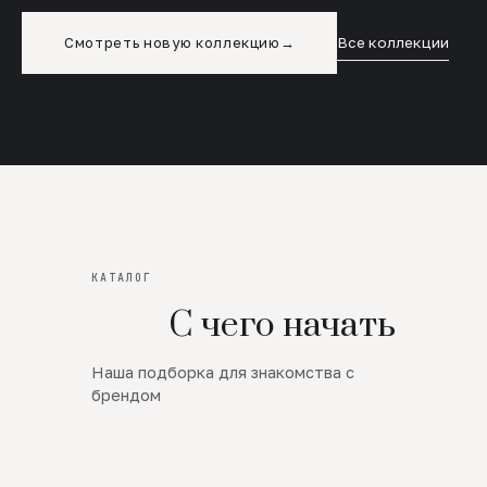
Смотреть новую коллекцию
→
Все коллекции
КАТАЛОГ
С чего начать
Наша подборка для знакомства с
Новинки
брендом
SALE
Премиум Трикотаж
AW 26/27
Юбки и платья
ЦЕНЫ ОТ 1000 РУБЛЕЙ!!!
Верхняя одежда
ШЕРСТЬ ЯГНЕНКА
БУДЬ РОСКОШНА
01
ШЕРСТЬ · КОЖА
05