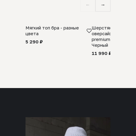
←
→
Мягкий топ бра - разные
Шерстяной свитер
цвета
оверсайз 100% шер
premium merino wool
5 290 ₽
Черный
11 990 ₽