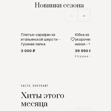
Новинки сезона
←
→
Платье-сарафан из
Юбка из натурально
SALE
ПРЕДЗАКАЗ
итальянской шерсти -
укороченная с аро
Гусиная лапка
низом - Черный
3 000 ₽
39 990 ₽
Отгрузка через 25 дней
ЧАСТО ПОКУПАЮТ
Хиты этого
месяца