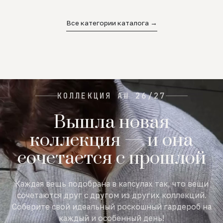
02
03
04
Все категории каталога →
КОЛЛЕКЦИЯ AW 26/27
Вышла новая
коллекция — и она
сочетается с прошлой
Каждая вещь подобрана в капсулах так, что вещи
сочетаются друг с другом из других коллекций.
Соберите свой идеальный роскошный гардероб на
каждый и особенный день!