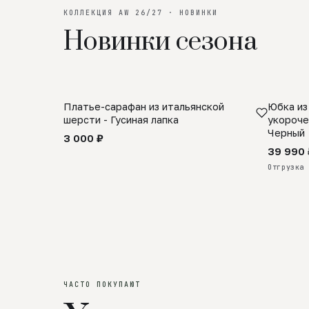
КОЛЛЕКЦИЯ AW 26/27 · НОВИНКИ
Новинки сезона
Платье-сарафан из итальянской
Юбка из
SALE
ПРЕДЗА
шерсти - Гусиная лапка
укороче
Черный
3 000 ₽
39 990 
Отгрузка 
ЧАСТО ПОКУПАЮТ