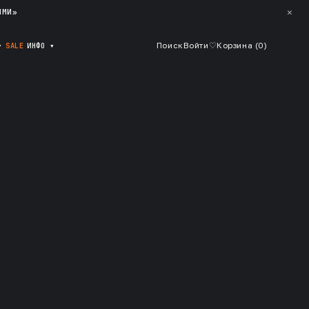
✕
ЯМИ»
▾
SALE
ИНФО
▾
Поиск
Войти
♡
Корзина (
0
)