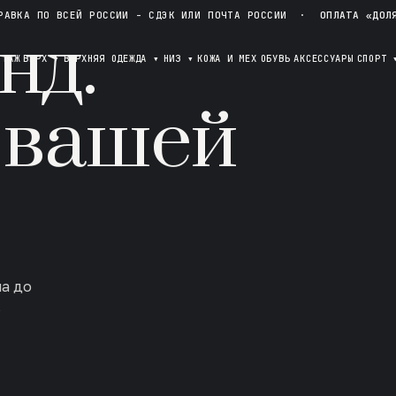
РАВКА ПО ВСЕЙ РОССИИ - СДЭК ИЛИ ПОЧТА РОССИИ
·
ОПЛАТА «ДОЛ
нд.
ОТАЖ
ВЕРХ
▾
ВЕРХНЯЯ ОДЕЖДА
▾
НИЗ
▾
КОЖА И МЕХ
ОБУВЬ
АКСЕССУАРЫ
СПОРТ
 вашей
ла до
в