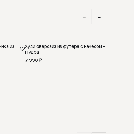
←
→
нка из
Худи оверсайз из футера с начесом -
Косынка 
Пудра
шерсти 1
quality -
7 990 ₽
8 990 ₽