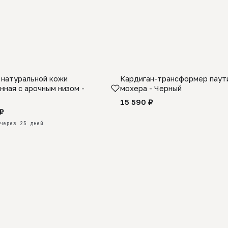
 натуральной кожи
Кардиган-трансформер паути
КАЗ
нная с арочным низом -
мохера - Черный
15 590 ₽
₽
через 25 дней