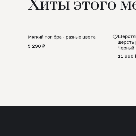
Хиты этого м
Шерстян
Мягкий топ бра - разные цвета
шерсть 
5 290 ₽
Черный
11 990 