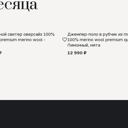
есяца
ой свитер оверсайз 100%
Джемпер-поло в рубчик из г
premium merino wool -
100% merino wool premium qua
Лимонный, мята
₽
12 990 ₽