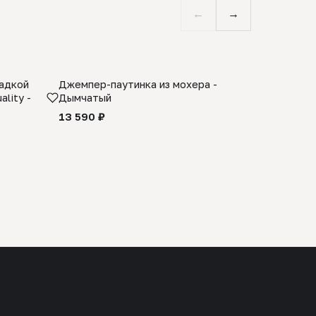
←
→
ладкой
Джемпер-паутинка из мохера -
Limited E
lity -
Дымчатый
из 100% 
черного 
13 590 ₽
27 990 ₽