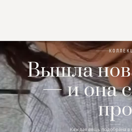
КОЛЛЕК
Вышла нов
— и она с
пр
Каждая вещь подобрана в 