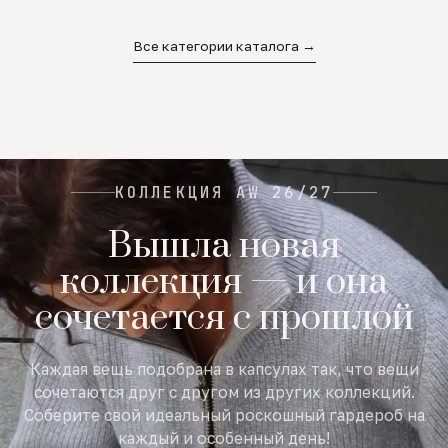
02
03
04
Все категории каталога →
КОЛЛЕКЦИЯ AW 26/27
Вышла новая
коллекция — и она
сочетается с прошлой
Каждая вещь подобрана в капсулах так, что вещи
сочетаются друг с другом из других коллекций.
Соберите свой идеальный роскошный гардероб на
каждый и особенный день!