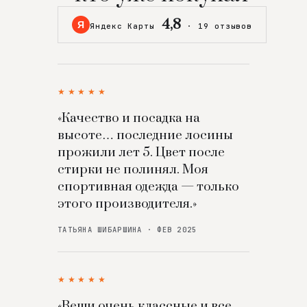
4,8
Я
Яндекс Карты
·
19 отзывов
★★★★★
«Качество и посадка на
высоте… последние лосины
прожили лет 5. Цвет после
стирки не полинял. Моя
спортивная одежда — только
этого производителя.»
ТАТЬЯНА ШИБАРШИНА · ФЕВ 2025
★★★★★
«Вещи очень классные и все