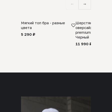
←
→
Мягкий топ бра - разные
Шерстяной свитер
цвета
оверсайз 100% шер
premium merino wool
5 290 ₽
Черный
11 990 ₽