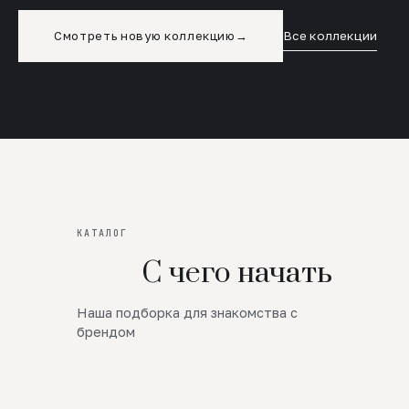
Смотреть новую коллекцию
→
Все коллекции
КАТАЛОГ
С чего начать
Наша подборка для знакомства с
Новинки
брендом
SALE
Премиум Трикотаж
AW 26/27
Юбки и платья
ЦЕНЫ ОТ 1000 РУБЛЕЙ!!!
Верхняя одежда
ШЕРСТЬ ЯГНЕНКА
БУДЬ РОСКОШНА
01
ШЕРСТЬ · КОЖА
05