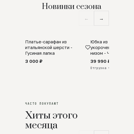
Новинки сезона
←
→
Платье-сарафан из
Юбка из натурально
SALE
ПРЕДЗАКАЗ
итальянской шерсти -
укороченная с аро
Гусиная лапка
низом - Черный
3 000 ₽
39 990 ₽
Отгрузка через 25 дней
ЧАСТО ПОКУПАЮТ
Хиты этого
месяца