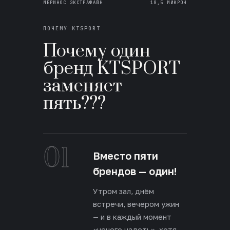
МЕРИНОС ЭКСТРАФАЙН
18,5 МИКРОН
ПОЧЕМУ KTSPORT
Почему один
бренд KTSPORT
заменяет
пять???
01
Вместо пяти
брендов — один!
Утром зал, днём
встречи, вечером ужин
— и в каждый момент
«нечего надеть», хотя