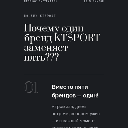
МЕРИНОС ЭКСТРАФАЙН
18,5 МИКРОН
ПОЧЕМУ KTSPORT
Почему один
бренд KTSPORT
заменяет
пять???
01
Вместо пяти
брендов — один!
Утром зал, днём
встречи, вечером ужин
— и в каждый момент
«нечего надеть», хотя