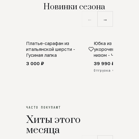
Новинки сезона
←
→
Платье-сарафан из
Юбка из натурально
SALE
ПРЕДЗАКАЗ
итальянской шерсти -
укороченная с аро
Гусиная лапка
низом - Черный
3 000 ₽
39 990 ₽
Отгрузка через 25 дней
ЧАСТО ПОКУПАЮТ
Хиты этого
месяца