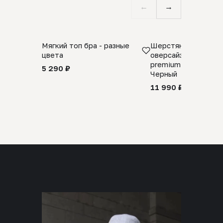
←
→
Мягкий топ бра - разные
Шерстяной свитер
цвета
оверсайз 100% шер
premium merino wool
5 290 ₽
Черный
11 990 ₽