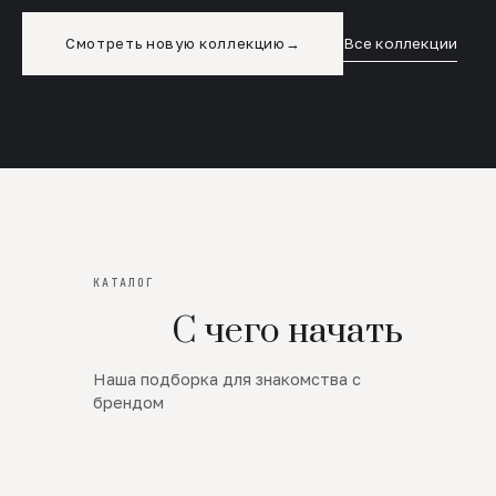
Смотреть новую коллекцию
→
Все коллекции
КАТАЛОГ
С чего начать
Наша подборка для знакомства с
Новинки
брендом
SALE
Премиум Трикотаж
AW 26/27
Юбки и платья
ЦЕНЫ ОТ 1000 РУБЛЕЙ!!!
Верхняя одежда
ШЕРСТЬ ЯГНЕНКА
БУДЬ РОСКОШНА
01
ШЕРСТЬ · КОЖА
05