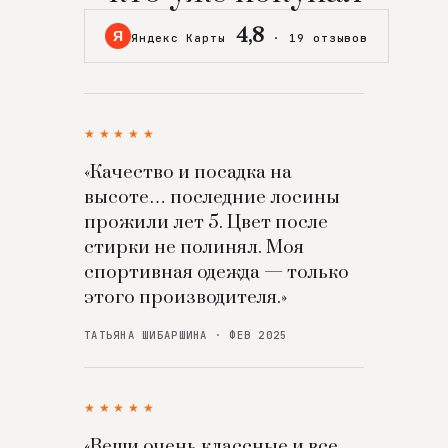
4,8
Я
Яндекс Карты
·
19 отзывов
★★★★★
«Качество и посадка на
высоте… последние лосины
прожили лет 5. Цвет после
стирки не полинял. Моя
спортивная одежда — только
этого производителя.»
ТАТЬЯНА ШИБАРШИНА · ФЕВ 2025
★★★★★
«Вещи очень классные и все