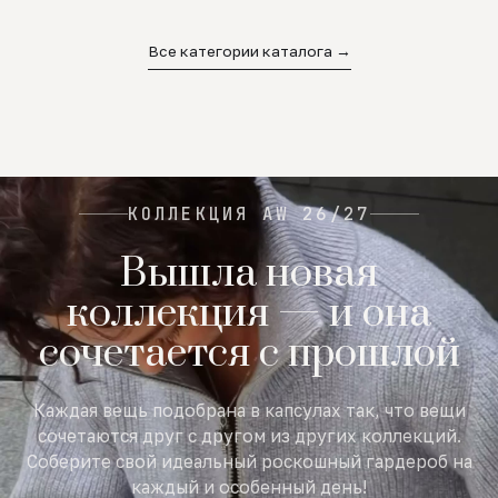
02
03
04
Все категории каталога →
КОЛЛЕКЦИЯ AW 26/27
Вышла новая
коллекция — и она
сочетается с прошлой
Каждая вещь подобрана в капсулах так, что вещи
сочетаются друг с другом из других коллекций.
Соберите свой идеальный роскошный гардероб на
каждый и особенный день!