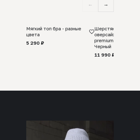
←
→
Мягкий топ бра - разные
Шерстяной свитер
цвета
оверсайз 100% шер
premium merino wool
5 290 ₽
Черный
11 990 ₽