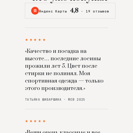
4,8
Я
Яндекс Карты
·
19 отзывов
★★★★★
«Качество и посадка на
высоте… последние лосины
прожили лет 5. Цвет после
стирки не полинял. Моя
спортивная одежда — только
этого производителя.»
ТАТЬЯНА ШИБАРШИНА · ФЕВ 2025
★★★★★
«Вещи очень классные и все