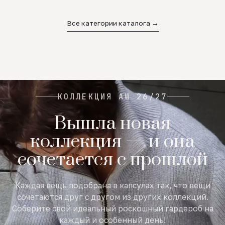
02
03
04
Все категории каталога →
КОЛЛЕКЦИЯ AW 26/27
Вышла новая
коллекция — и она
сочетается с прошлой
Каждая вещь подобрана в капсулах так, что вещи
сочетаются друг с другом из других коллекций.
Соберите свой идеальный роскошный гардероб на
каждый и особенный день!