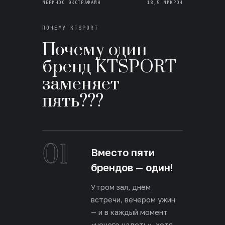
МЕРИНОС ЭКСТРАФАЙН
18,5 МИКРОН
ПОЧЕМУ KTSPORT
Почему один
бренд KTSPORT
заменяет
пять???
01
Вместо пяти
брендов — один!
Утром зал, днём
встречи, вечером ужин
— и в каждый момент
«нечего надеть», хотя