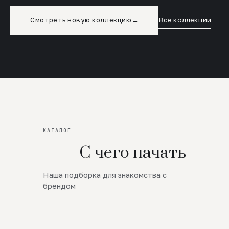
Смотреть новую коллекцию
→
Все коллекции
КАТАЛОГ
С чего начать
Наша подборка для знакомства с
Новинки
брендом
SALE
Премиум Трикотаж
AW 26/27
Юбки и платья
ЦЕНЫ ОТ 1000 РУБЛЕЙ!!!
Верхняя одежда
ШЕРСТЬ ЯГНЕНКА
БУДЬ РОСКОШНА
01
ШЕРСТЬ · КОЖА
05