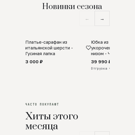
Новинки сезона
←
→
Платье-сарафан из
Юбка из натурально
SALE
ПРЕДЗАКАЗ
итальянской шерсти -
укороченная с аро
Гусиная лапка
низом - Черный
3 000 ₽
39 990 ₽
Отгрузка через 25 дней
ЧАСТО ПОКУПАЮТ
Хиты этого
месяца