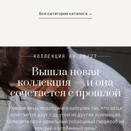
02
03
04
Все категории каталога →
КОЛЛЕКЦИЯ AW 26/27
Вышла новая
коллекция — и она
сочетается с прошлой
Каждая вещь подобрана в капсулах так, что вещи
сочетаются друг с другом из других коллекций.
Соберите свой идеальный роскошный гардероб на
каждый и особенный день!