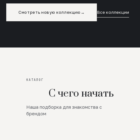
Смотреть новую коллекцию
→
Все коллекции
КАТАЛОГ
С чего начать
Наша подборка для знакомства с
Новинки
брендом
SALE
Премиум Трикотаж
AW 26/27
Юбки и платья
ЦЕНЫ ОТ 1000 РУБЛЕЙ!!!
Верхняя одежда
ШЕРСТЬ ЯГНЕНКА
БУДЬ РОСКОШНА
01
ШЕРСТЬ · КОЖА
05