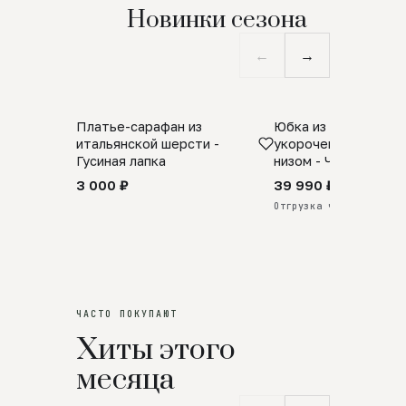
Новинки сезона
←
→
Платье-сарафан из
Юбка из натурально
SALE
ПРЕДЗАКАЗ
итальянской шерсти -
укороченная с аро
Гусиная лапка
низом - Черный
3 000 ₽
39 990 ₽
Отгрузка через 25 дней
ЧАСТО ПОКУПАЮТ
Хиты этого
месяца