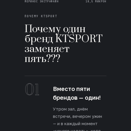
МЕРИНОС ЭКСТРАФАЙН
18,5 МИКРОН
ПОЧЕМУ KTSPORT
Почему один
бренд KTSPORT
заменяет
пять???
01
Вместо пяти
брендов — один!
Утром зал, днём
встречи, вечером ужин
— и в каждый момент
«нечего надеть», хотя