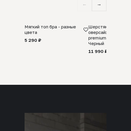
←
→
Мягкий топ бра - разные
Шерстяной свитер
цвета
оверсайз 100% шер
premium merino wool
5 290 ₽
Черный
11 990 ₽