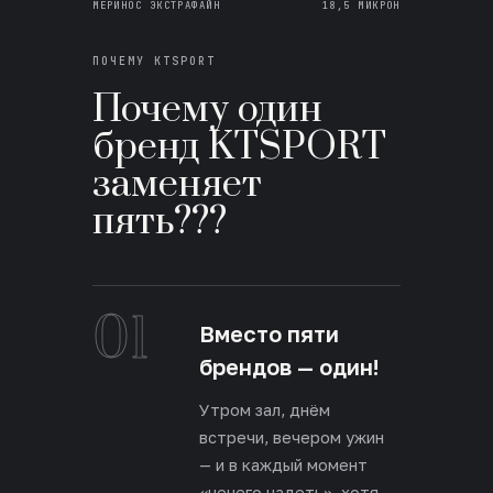
МЕРИНОС ЭКСТРАФАЙН
18,5 МИКРОН
ПОЧЕМУ KTSPORT
Почему один
бренд KTSPORT
заменяет
пять???
01
Вместо пяти
брендов — один!
Утром зал, днём
встречи, вечером ужин
— и в каждый момент
«нечего надеть», хотя