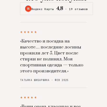
4,8
Я
Яндекс Карты
·
19 отзывов
★★★★★
«Качество и посадка на
высоте… последние лосины
прожили лет 5. Цвет после
стирки не полинял. Моя
спортивная одежда — только
этого производителя.»
ТАТЬЯНА ШИБАРШИНА · ФЕВ 2025
★★★★★
«Вещи очень классные и все