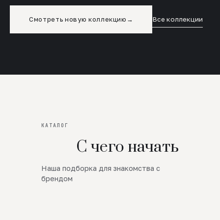
Смотреть новую коллекцию
→
Все коллекции
КАТАЛОГ
С чего начать
Наша подборка для знакомства с
Новинки
брендом
SALE
Премиум Трикотаж
AW 26/27
Юбки и платья
ЦЕНЫ ОТ 1000 РУБЛЕЙ!!!
Верхняя одежда
ШЕРСТЬ ЯГНЕНКА
БУДЬ РОСКОШНА
01
ШЕРСТЬ · КОЖА
05