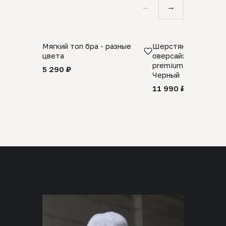
←
→
Мягкий топ бра - разные
Шерстяной свитер
цвета
оверсайз 100% шер
premium merino wool
5 290 ₽
Черный
11 990 ₽