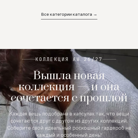
02
03
04
Все категории каталога →
КОЛЛЕКЦИЯ AW 26/27
Вышла новая
коллекция — и она
сочетается с прошлой
Каждая вещь подобрана в капсулах так, что вещи
сочетаются друг с другом из других коллекций.
Соберите свой идеальный роскошный гардероб на
каждый и особенный день!