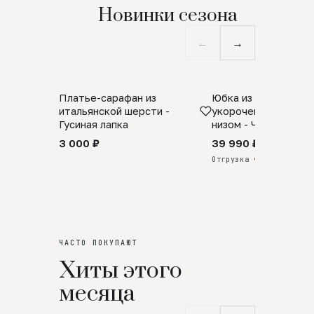
Новинки сезона
←
→
Платье-сарафан из
Юбка из натурально
SALE
ПРЕДЗАКАЗ
итальянской шерсти -
укороченная с аро
Гусиная лапка
низом - Черный
3 000 ₽
39 990 ₽
Отгрузка через 25 дней
ЧАСТО ПОКУПАЮТ
Хиты этого
месяца