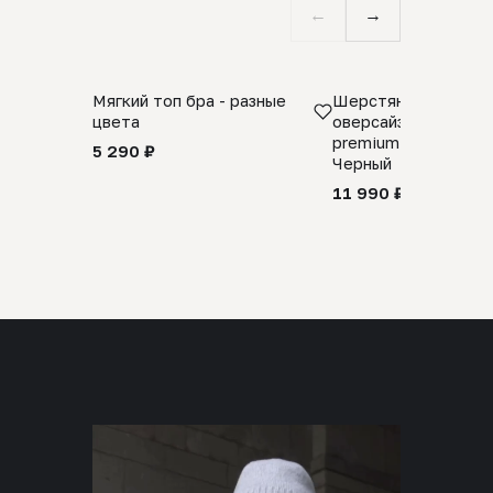
←
→
Мягкий топ бра - разные
Шерстяной свитер
цвета
оверсайз 100% шер
premium merino wool
5 290 ₽
Черный
11 990 ₽