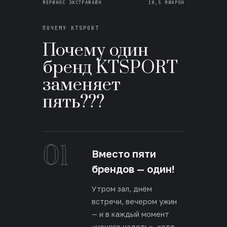
МЕРИНОС ЭКСТРАФАЙН
18,5 МИКРОН
ПОЧЕМУ KTSPORT
Почему один
бренд KTSPORT
заменяет
пять???
01
Вместо пяти
брендов — один!
Утром зал, днём
встречи, вечером ужин
— и в каждый момент
«нечего надеть», хотя