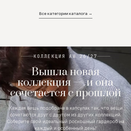
02
03
04
Все категории каталога →
КОЛЛЕКЦИЯ AW 26/27
Вышла новая
коллекция — и она
сочетается с прошлой
Каждая вещь подобрана в капсулах так, что вещи
сочетаются друг с другом из других коллекций.
Соберите свой идеальный роскошный гардероб на
каждый и особенный день!