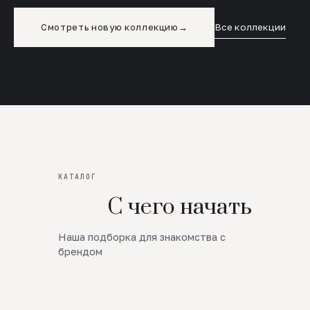
Смотреть новую коллекцию
→
Все коллекции
КАТАЛОГ
С чего начать
Наша подборка для знакомства с
Новинки
брендом
SALE
Премиум Трикотаж
AW 26/27
Юбки и платья
ЦЕНЫ ОТ 1000 РУБЛЕЙ!!!
Верхняя одежда
ШЕРСТЬ ЯГНЕНКА
БУДЬ РОСКОШНА
01
ШЕРСТЬ · КОЖА
05