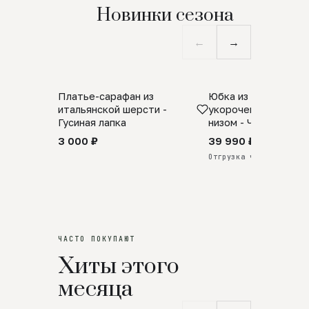
Новинки сезона
←
→
Платье-сарафан из
Юбка из натурально
SALE
ПРЕДЗАКАЗ
итальянской шерсти -
укороченная с аро
Гусиная лапка
низом - Черный
3 000 ₽
39 990 ₽
Отгрузка через 25 дней
ЧАСТО ПОКУПАЮТ
Хиты этого
месяца