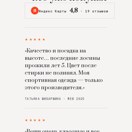
4,8
Я
Яндекс Карты
·
19 отзывов
★★★★★
«Качество и посадка на
высоте… последние лосины
прожили лет 5. Цвет после
стирки не полинял. Моя
спортивная одежда — только
этого производителя.»
ТАТЬЯНА ШИБАРШИНА · ФЕВ 2025
★★★★★
«Вещи очень классные и все