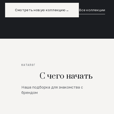
Смотреть новую коллекцию
→
Все коллекции
КАТАЛОГ
С чего начать
Наша подборка для знакомства с
Новинки
брендом
SALE
Премиум Трикотаж
AW 26/27
Юбки и платья
ЦЕНЫ ОТ 1000 РУБЛЕЙ!!!
Верхняя одежда
ШЕРСТЬ ЯГНЕНКА
БУДЬ РОСКОШНА
01
ШЕРСТЬ · КОЖА
05