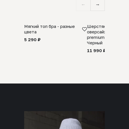
←
→
Мягкий топ бра - разные
Шерстяной свитер
цвета
оверсайз 100% шер
premium merino wool
5 290 ₽
Черный
11 990 ₽