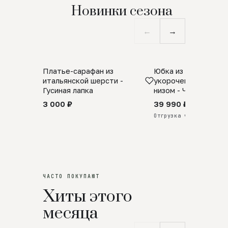
Новинки сезона
←
→
Платье-сарафан из
Юбка из натурально
SALE
ПРЕДЗАКАЗ
итальянской шерсти -
укороченная с аро
Гусиная лапка
низом - Черный
3 000 ₽
39 990 ₽
Отгрузка через 25 дней
ЧАСТО ПОКУПАЮТ
Хиты этого
месяца