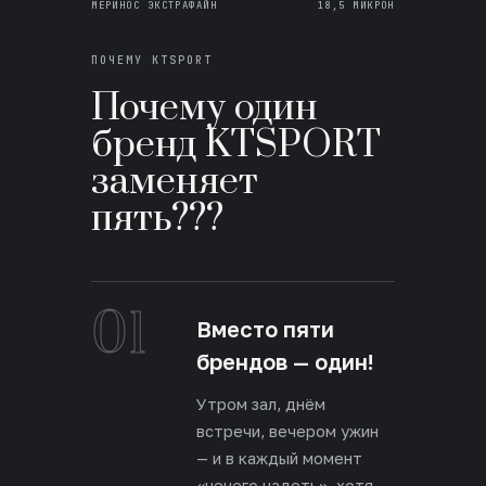
МЕРИНОС ЭКСТРАФАЙН
18,5 МИКРОН
ПОЧЕМУ KTSPORT
Почему один
бренд KTSPORT
заменяет
пять???
01
Вместо пяти
брендов — один!
Утром зал, днём
встречи, вечером ужин
— и в каждый момент
«нечего надеть», хотя