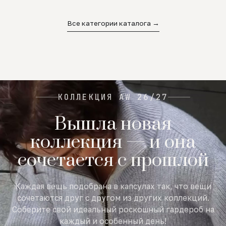
02
03
04
Все категории каталога →
КОЛЛЕКЦИЯ AW 26/27
Вышла новая
коллекция — и она
сочетается с прошлой
Каждая вещь подобрана в капсулах так, что вещи
сочетаются друг с другом из других коллекций.
Соберите свой идеальный роскошный гардероб на
каждый и особенный день!