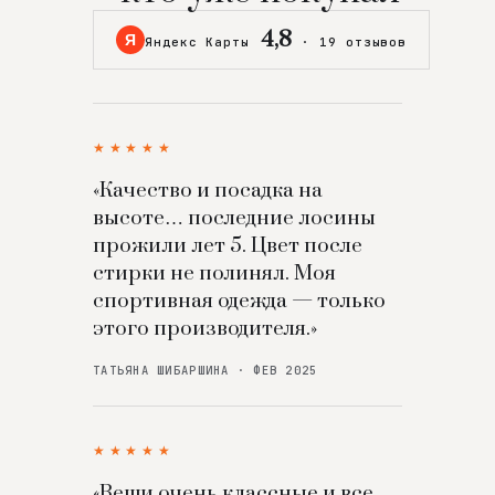
4,8
Я
Яндекс Карты
·
19 отзывов
★★★★★
«Качество и посадка на
высоте… последние лосины
прожили лет 5. Цвет после
стирки не полинял. Моя
спортивная одежда — только
этого производителя.»
ТАТЬЯНА ШИБАРШИНА · ФЕВ 2025
★★★★★
«Вещи очень классные и все