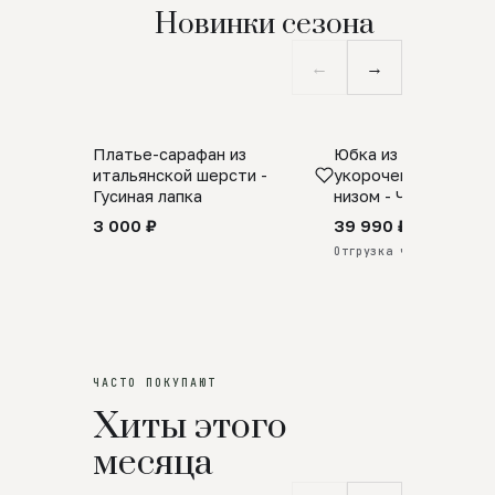
Новинки сезона
←
→
Платье-сарафан из
Юбка из натурально
SALE
ПРЕДЗАКАЗ
итальянской шерсти -
укороченная с аро
Гусиная лапка
низом - Черный
3 000 ₽
39 990 ₽
Отгрузка через 25 дней
ЧАСТО ПОКУПАЮТ
Хиты этого
месяца