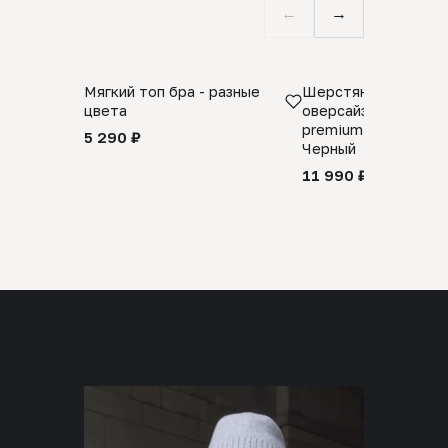
←
→
Мягкий топ бра - разные
Шерстяной свитер
цвета
оверсайз 100% шер
premium merino wool
5 290 ₽
Черный
11 990 ₽