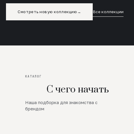
Смотреть новую коллекцию
→
Все коллекции
КАТАЛОГ
С чего начать
Наша подборка для знакомства с
Новинки
брендом
SALE
Премиум Трикотаж
AW 26/27
Юбки и платья
ЦЕНЫ ОТ 1000 РУБЛЕЙ!!!
Верхняя одежда
ШЕРСТЬ ЯГНЕНКА
БУДЬ РОСКОШНА
01
ШЕРСТЬ · КОЖА
05