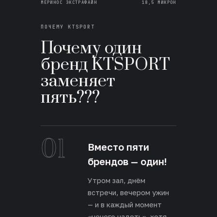
МЕРИНОС ЭКСТРАФАЙН
18,5 МИКРОН
ПОЧЕМУ KTSPORT
Почему один
бренд KTSPORT
заменяет
пять???
01
Вместо пяти
брендов — один!
Утром зал, днём
встречи, вечером ужин
— и в каждый момент
«нечего надеть», хотя