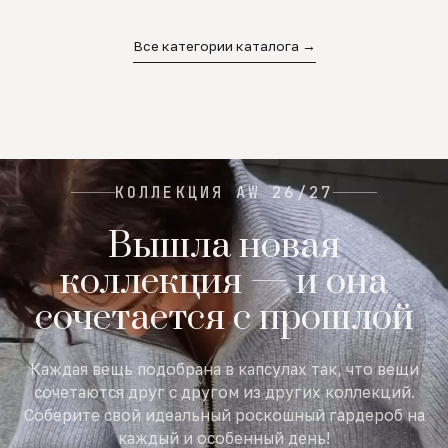
02
03
04
Все категории каталога →
КОЛЛЕКЦИЯ AW 26/27
Вышла новая
коллекция — и она
сочетается с прошлой
Каждая вещь подобрана в капсулах так, что вещи
сочетаются друг с другом из других коллекций.
Соберите свой идеальный роскошный гардероб на
каждый и особенный день!