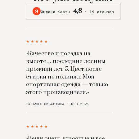
4,8
Я
Яндекс Карты
·
19 отзывов
★★★★★
«Качество и посадка на
высоте… последние лосины
прожили лет 5. Цвет после
стирки не полинял. Моя
спортивная одежда — только
этого производителя.»
ТАТЬЯНА ШИБАРШИНА · ФЕВ 2025
★★★★★
«Вещи очень классные и все