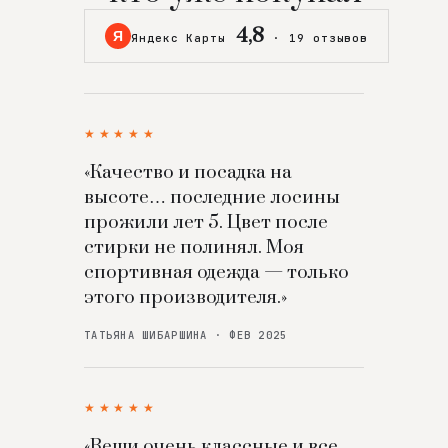
4,8
Я
Яндекс Карты
·
19 отзывов
★★★★★
«Качество и посадка на
высоте… последние лосины
прожили лет 5. Цвет после
стирки не полинял. Моя
спортивная одежда — только
этого производителя.»
ТАТЬЯНА ШИБАРШИНА · ФЕВ 2025
★★★★★
«Вещи очень классные и все