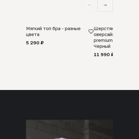
←
→
Мягкий топ бра - разные
Шерстяной свитер
цвета
оверсайз 100% шер
premium merino wool
5 290 ₽
Черный
11 990 ₽