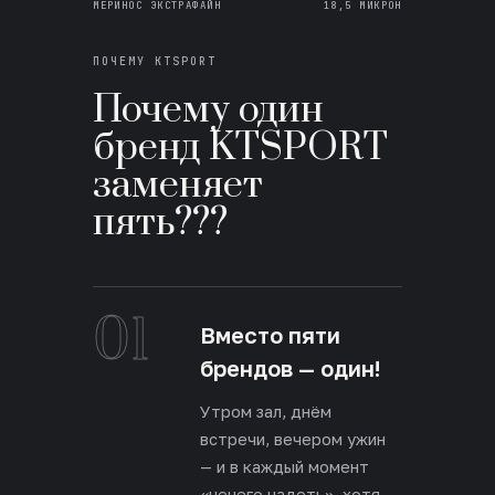
МЕРИНОС ЭКСТРАФАЙН
18,5 МИКРОН
ПОЧЕМУ KTSPORT
Почему один
бренд KTSPORT
заменяет
пять???
01
Вместо пяти
брендов — один!
Утром зал, днём
встречи, вечером ужин
— и в каждый момент
«нечего надеть», хотя