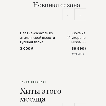
Новинки сезона
←
→
Платье-сарафан из
Юбка из натурально
SALE
ПРЕДЗАКАЗ
итальянской шерсти -
укороченная с аро
Гусиная лапка
низом - Черный
3 000 ₽
39 990 ₽
Отгрузка через 25 дней
ЧАСТО ПОКУПАЮТ
Хиты этого
месяца