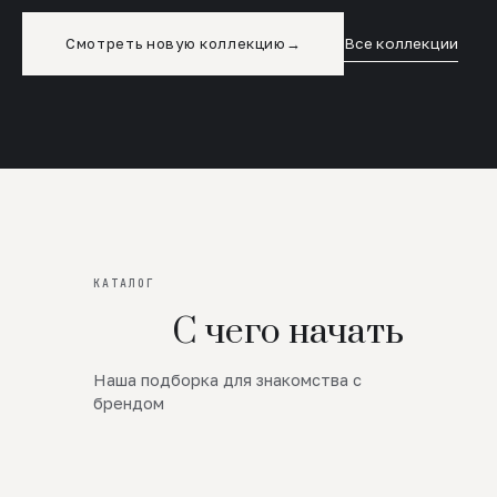
Смотреть новую коллекцию
→
Все коллекции
КАТАЛОГ
С чего начать
Наша подборка для знакомства с
Новинки
брендом
SALE
Премиум Трикотаж
AW 26/27
Юбки и платья
ЦЕНЫ ОТ 1000 РУБЛЕЙ!!!
Верхняя одежда
ШЕРСТЬ ЯГНЕНКА
БУДЬ РОСКОШНА
01
ШЕРСТЬ · КОЖА
05