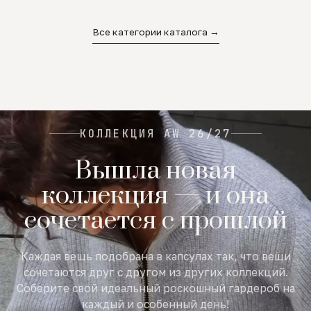
02
03
04
Все категории каталога →
КОЛЛЕКЦИЯ AW 26/27
Вышла новая
коллекция — и она
сочетается с прошлой
Каждая вещь подобрана в капсулах так, что вещи
сочетаются друг с другом из других коллекций.
Соберите свой идеальный роскошный гардероб на
каждый и особенный день!