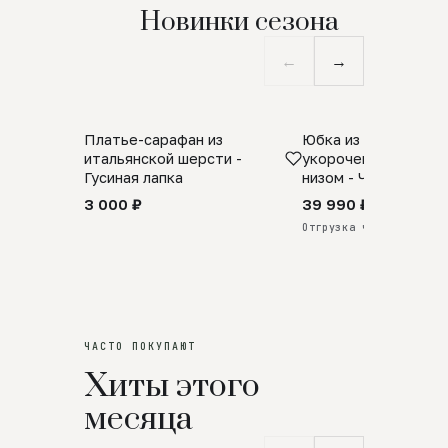
Новинки сезона
←
→
Платье-сарафан из
Юбка из натурально
SALE
ПРЕДЗАКАЗ
итальянской шерсти -
укороченная с аро
Гусиная лапка
низом - Черный
3 000 ₽
39 990 ₽
Отгрузка через 25 дней
ЧАСТО ПОКУПАЮТ
Хиты этого
месяца