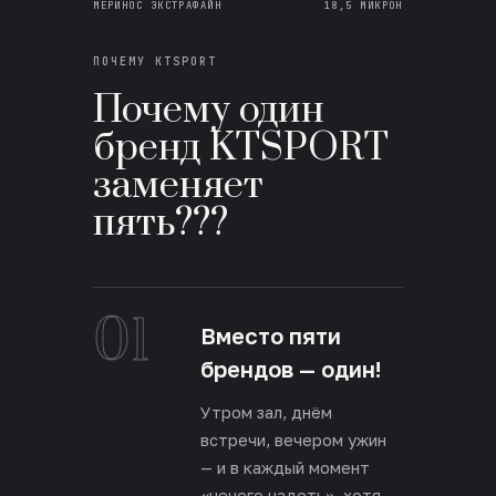
МЕРИНОС ЭКСТРАФАЙН
18,5 МИКРОН
ПОЧЕМУ KTSPORT
Почему один
бренд KTSPORT
заменяет
пять???
01
Вместо пяти
брендов — один!
Утром зал, днём
встречи, вечером ужин
— и в каждый момент
«нечего надеть», хотя