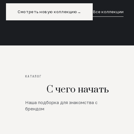
Смотреть новую коллекцию
→
Все коллекции
КАТАЛОГ
С чего начать
Наша подборка для знакомства с
Новинки
брендом
SALE
Премиум Трикотаж
AW 26/27
Юбки и платья
ЦЕНЫ ОТ 1000 РУБЛЕЙ!!!
Верхняя одежда
ШЕРСТЬ ЯГНЕНКА
БУДЬ РОСКОШНА
01
ШЕРСТЬ · КОЖА
05