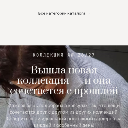
02
03
04
Все категории каталога →
КОЛЛЕКЦИЯ AW 26/27
Вышла новая
коллекция — и она
сочетается с прошлой
Каждая вещь подобрана в капсулах так, что вещи
сочетаются друг с другом из других коллекций.
Соберите свой идеальный роскошный гардероб на
каждый и особенный день!