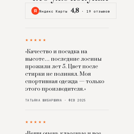
4,8
Я
Яндекс Карты
·
19 отзывов
★★★★★
«Качество и посадка на
высоте… последние лосины
прожили лет 5. Цвет после
стирки не полинял. Моя
спортивная одежда — только
этого производителя.»
ТАТЬЯНА ШИБАРШИНА · ФЕВ 2025
★★★★★
«Вещи очень классные и все