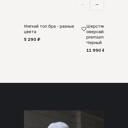
←
→
Мягкий топ бра - разные
Шерстяной свитер
цвета
оверсайз 100% шер
premium merino wool
5 290 ₽
Черный
11 990 ₽