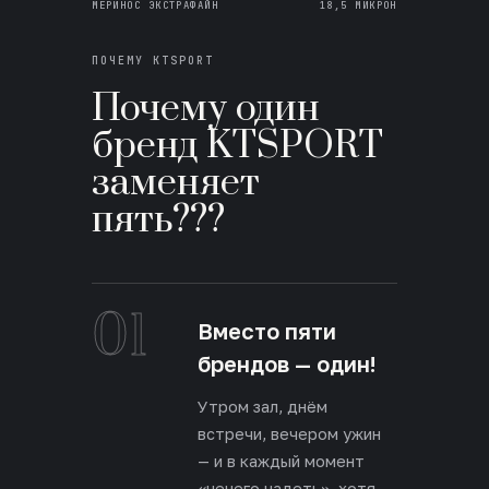
МЕРИНОС ЭКСТРАФАЙН
18,5 МИКРОН
ПОЧЕМУ KTSPORT
Почему один
бренд KTSPORT
заменяет
пять???
01
Вместо пяти
брендов — один!
Утром зал, днём
встречи, вечером ужин
— и в каждый момент
«нечего надеть», хотя