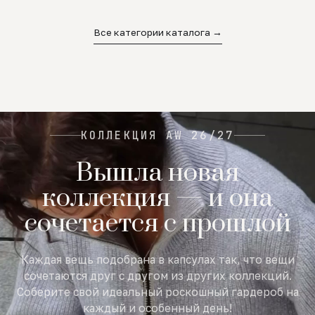
02
03
04
Все категории каталога →
КОЛЛЕКЦИЯ AW 26/27
Вышла новая
коллекция — и она
сочетается с прошлой
Каждая вещь подобрана в капсулах так, что вещи
сочетаются друг с другом из других коллекций.
Соберите свой идеальный роскошный гардероб на
каждый и особенный день!