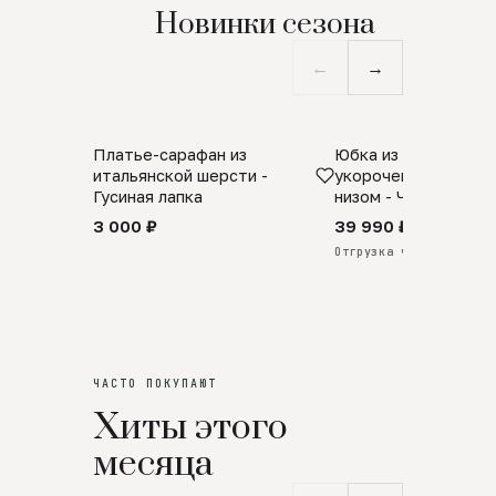
Новинки сезона
←
→
Платье-сарафан из
Юбка из натурально
SALE
ПРЕДЗАКАЗ
итальянской шерсти -
укороченная с аро
Гусиная лапка
низом - Черный
3 000 ₽
39 990 ₽
Отгрузка через 25 дней
ЧАСТО ПОКУПАЮТ
Хиты этого
месяца