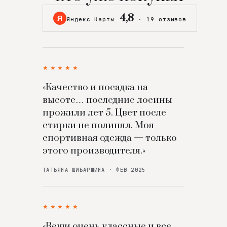
4,8
Я
Яндекс Карты
·
19 отзывов
★★★★★
«Качество и посадка на
высоте… последние лосины
прожили лет 5. Цвет после
стирки не полинял. Моя
спортивная одежда — только
этого производителя.»
ТАТЬЯНА ШИБАРШИНА · ФЕВ 2025
★★★★★
«Вещи очень классные и все