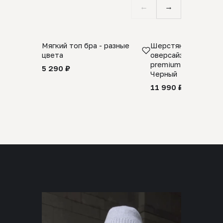
←
→
Мягкий топ бра - разные
Шерстяной свитер
цвета
оверсайз 100% шер
premium merino wool
5 290 ₽
Черный
11 990 ₽