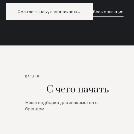
Смотреть новую коллекцию
→
Все коллекции
КАТАЛОГ
С чего начать
Наша подборка для знакомства с
Новинки
брендом
SALE
Премиум Трикотаж
AW 26/27
Юбки и платья
ЦЕНЫ ОТ 1000 РУБЛЕЙ!!!
Верхняя одежда
ШЕРСТЬ ЯГНЕНКА
БУДЬ РОСКОШНА
01
ШЕРСТЬ · КОЖА
05