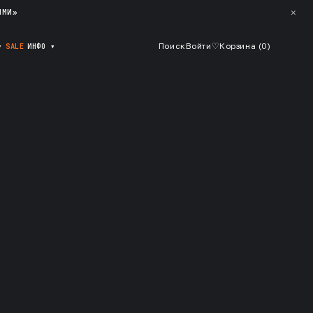
✕
ЯМИ»
▾
SALE
ИНФО
▾
Поиск
Войти
♡
Корзина (
0
)