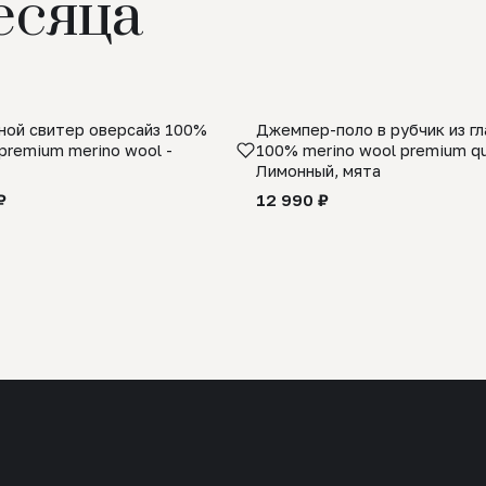
есяца
ой свитер оверсайз 100%
Джемпер-поло в рубчик из г
premium merino wool -
100% merino wool premium qua
Лимонный, мята
₽
12 990 ₽