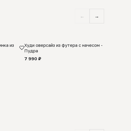
←
→
нка из
Худи оверсайз из футера с начесом -
Косынка 
Пудра
шерсти 1
quality -
7 990 ₽
8 990 ₽