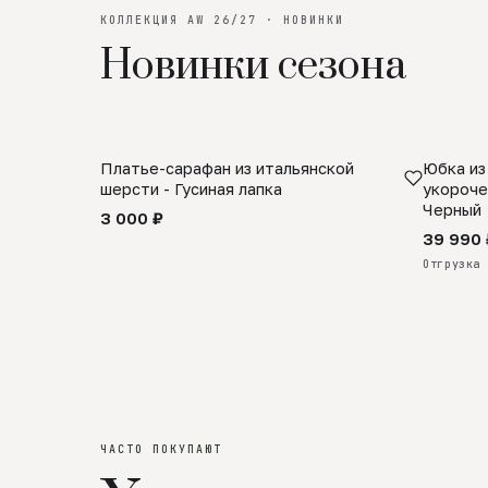
КОЛЛЕКЦИЯ AW 26/27 · НОВИНКИ
Новинки сезона
Платье-сарафан из итальянской
Юбка из
SALE
ПРЕДЗА
шерсти - Гусиная лапка
укороче
Черный
3 000 ₽
39 990 
Отгрузка 
ЧАСТО ПОКУПАЮТ