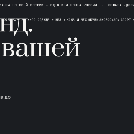
РАВКА ПО ВСЕЙ РОССИИ - СДЭК ИЛИ ПОЧТА РОССИИ
·
ОПЛАТА «ДОЛ
нд.
ОТАЖ
ВЕРХ
▾
ВЕРХНЯЯ ОДЕЖДА
▾
НИЗ
▾
КОЖА И МЕХ
ОБУВЬ
АКСЕССУАРЫ
СПОРТ
 вашей
ла до
в