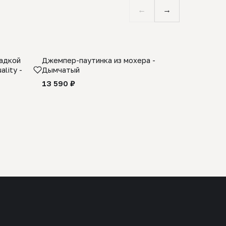
←
→
ладкой
Джемпер-паутинка из мохера -
Limited E
lity -
Дымчатый
из 100% 
черного 
13 590 ₽
27 990 ₽