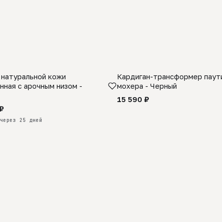
 натуральной кожи
Кардиган-трансформер паути
КАЗ
нная с арочным низом -
мохера - Черный
15 590 ₽
₽
через 25 дней