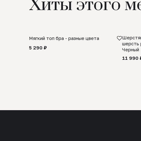
Хиты этого м
Шерстян
Мягкий топ бра - разные цвета
шерсть 
5 290 ₽
Черный
11 990 