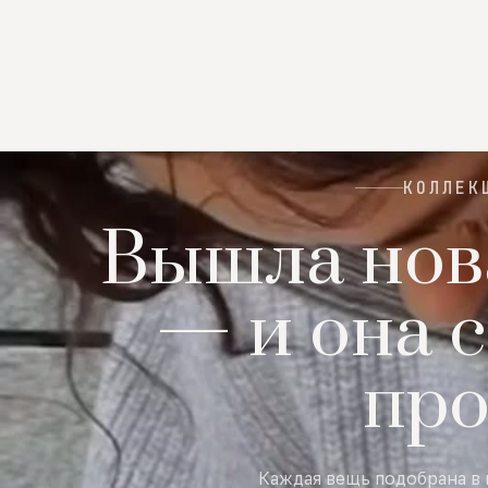
КОЛЛЕК
Вышла нов
— и она с
пр
Каждая вещь подобрана в 