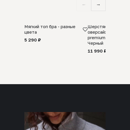
←
→
Мягкий топ бра - разные
Шерстяной свитер
цвета
оверсайз 100% шер
premium merino wool
5 290 ₽
Черный
11 990 ₽