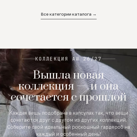
02
03
04
Все категории каталога →
КОЛЛЕКЦИЯ AW 26/27
Вышла новая
коллекция — и она
сочетается с прошлой
Каждая вещь подобрана в капсулах так, что вещи
сочетаются друг с другом из других коллекций.
Соберите свой идеальный роскошный гардероб на
каждый и особенный день!