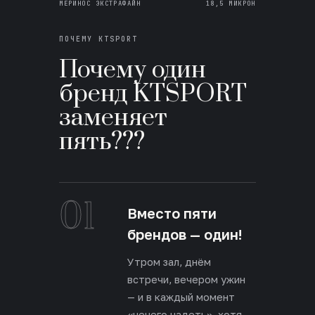
МЕРИНОС ЭКСТРАФАЙН
18,5 МИКРОН
ПОЧЕМУ KTSPORT
Почему один
бренд KTSPORT
заменяет
пять???
01
Вместо пяти
брендов — один!
Утром зал, днём
встречи, вечером ужин
— и в каждый момент
«нечего надеть», хотя