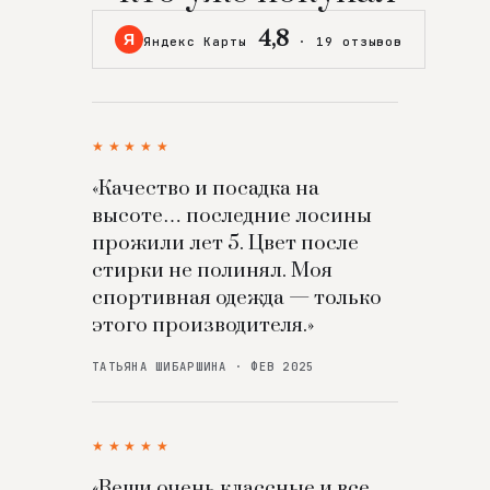
4,8
Я
Яндекс Карты
·
19 отзывов
★★★★★
«Качество и посадка на
высоте… последние лосины
прожили лет 5. Цвет после
стирки не полинял. Моя
спортивная одежда — только
этого производителя.»
ТАТЬЯНА ШИБАРШИНА · ФЕВ 2025
★★★★★
«Вещи очень классные и все