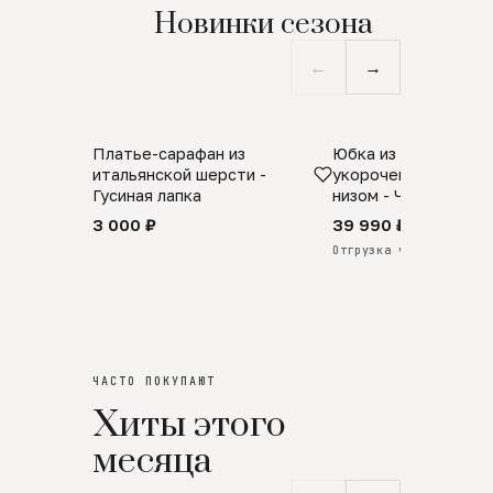
Новинки сезона
←
→
Платье-сарафан из
Юбка из натурально
SALE
ПРЕДЗАКАЗ
итальянской шерсти -
укороченная с аро
Гусиная лапка
низом - Черный
3 000 ₽
39 990 ₽
Отгрузка через 25 дней
ЧАСТО ПОКУПАЮТ
Хиты этого
месяца