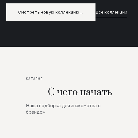
Смотреть новую коллекцию
→
Все коллекции
КАТАЛОГ
С чего начать
Наша подборка для знакомства с
Новинки
брендом
SALE
Премиум Трикотаж
AW 26/27
Юбки и платья
ЦЕНЫ ОТ 1000 РУБЛЕЙ!!!
Верхняя одежда
ШЕРСТЬ ЯГНЕНКА
БУДЬ РОСКОШНА
01
ШЕРСТЬ · КОЖА
05