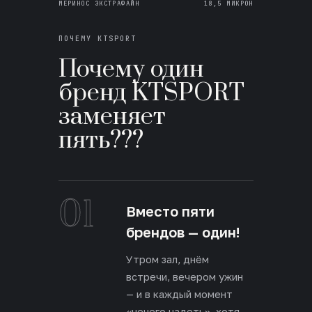
МЕРИНОС ЭКСТРАФАЙН
18,5 МИКРОН
ПОЧЕМУ KTSPORT
Почему один
бренд KTSPORT
заменяет
пять???
01
Вместо пяти
брендов — один!
Утром зал, днём
встречи, вечером ужин
— и в каждый момент
«нечего надеть», хотя