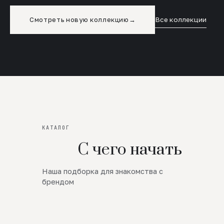
Смотреть новую коллекцию
→
Все коллекции
КАТАЛОГ
С чего начать
Наша подборка для знакомства с
Новинки
брендом
SALE
Премиум Трикотаж
AW 26/27
Юбки и платья
ЦЕНЫ ОТ 1000 РУБЛЕЙ!!!
Верхняя одежда
ШЕРСТЬ ЯГНЕНКА
БУДЬ РОСКОШНА
01
ШЕРСТЬ · КОЖА
05