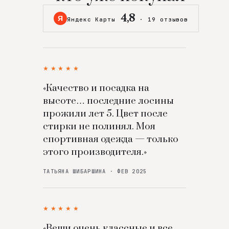
4,8
Я
Яндекс Карты
·
19 отзывов
★★★★★
«Качество и посадка на
высоте… последние лосины
прожили лет 5. Цвет после
стирки не полинял. Моя
спортивная одежда — только
этого производителя.»
ТАТЬЯНА ШИБАРШИНА · ФЕВ 2025
★★★★★
«Вещи очень классные и все