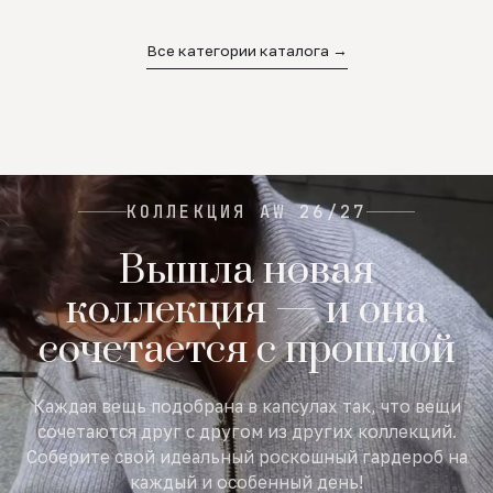
02
03
04
Все категории каталога →
КОЛЛЕКЦИЯ AW 26/27
Вышла новая
коллекция — и она
сочетается с прошлой
Каждая вещь подобрана в капсулах так, что вещи
сочетаются друг с другом из других коллекций.
Соберите свой идеальный роскошный гардероб на
каждый и особенный день!