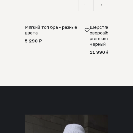
←
→
Мягкий топ бра - разные
Шерстяной свитер
цвета
оверсайз 100% шер
premium merino wool
5 290 ₽
Черный
11 990 ₽