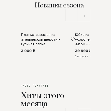
Новинки сезона
←
→
Платье-сарафан из
Юбка из натурально
SALE
ПРЕДЗАКАЗ
итальянской шерсти -
укороченная с аро
Гусиная лапка
низом - Черный
3 000 ₽
39 990 ₽
Отгрузка через 25 дней
ЧАСТО ПОКУПАЮТ
Хиты этого
месяца