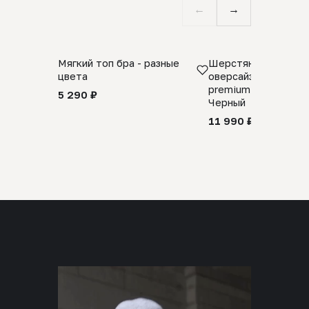
←
→
Мягкий топ бра - разные
Шерстяной свитер
цвета
оверсайз 100% шер
premium merino wool
5 290 ₽
Черный
11 990 ₽