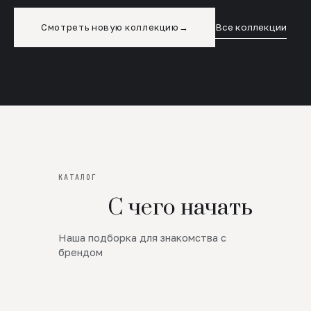
Смотреть новую коллекцию
→
Все коллекции
КАТАЛОГ
С чего начать
Наша подборка для знакомства с
Новинки
брендом
SALE
Премиум Трикотаж
AW 26/27
Юбки и платья
ЦЕНЫ ОТ 1000 РУБЛЕЙ!!!
Верхняя одежда
ШЕРСТЬ ЯГНЕНКА
БУДЬ РОСКОШНА
01
ШЕРСТЬ · КОЖА
05