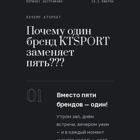
МЕРИНОС ЭКСТРАФАЙН
18,5 МИКРОН
ПОЧЕМУ KTSPORT
Почему один
бренд KTSPORT
заменяет
пять???
01
Вместо пяти
брендов — один!
Утром зал, днём
встречи, вечером ужин
— и в каждый момент
«нечего надеть», хотя