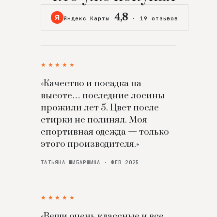
4,8
Я
Яндекс Карты
·
19 отзывов
★★★★★
«Качество и посадка на
высоте… последние лосины
прожили лет 5. Цвет после
стирки не полинял. Моя
спортивная одежда — только
этого производителя.»
ТАТЬЯНА ШИБАРШИНА · ФЕВ 2025
★★★★★
«Вещи очень классные и все