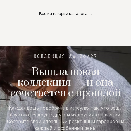
02
03
04
Все категории каталога →
КОЛЛЕКЦИЯ AW 26/27
Вышла новая
коллекция — и она
сочетается с прошлой
Каждая вещь подобрана в капсулах так, что вещи
сочетаются друг с другом из других коллекций.
Соберите свой идеальный роскошный гардероб на
каждый и особенный день!