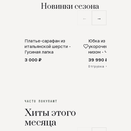
Новинки сезона
←
→
Платье-сарафан из
Юбка из натурально
SALE
ПРЕДЗАКАЗ
итальянской шерсти -
укороченная с аро
Гусиная лапка
низом - Черный
3 000 ₽
39 990 ₽
Отгрузка через 25 дней
ЧАСТО ПОКУПАЮТ
Хиты этого
месяца