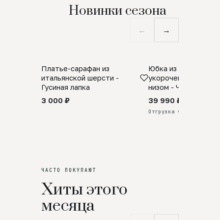
Новинки сезона
←
→
Платье-сарафан из
Юбка из натурально
SALE
ПРЕДЗАКАЗ
итальянской шерсти -
укороченная с аро
Гусиная лапка
низом - Черный
3 000 ₽
39 990 ₽
Отгрузка через 25 дней
ЧАСТО ПОКУПАЮТ
Хиты этого
месяца