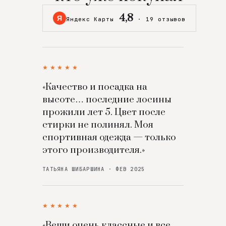
4,8
Я
Яндекс Карты
·
19 отзывов
★★★★★
«Качество и посадка на
высоте… последние лосины
прожили лет 5. Цвет после
стирки не полинял. Моя
спортивная одежда — только
этого производителя.»
ТАТЬЯНА ШИБАРШИНА · ФЕВ 2025
★★★★★
«Вещи очень классные и все