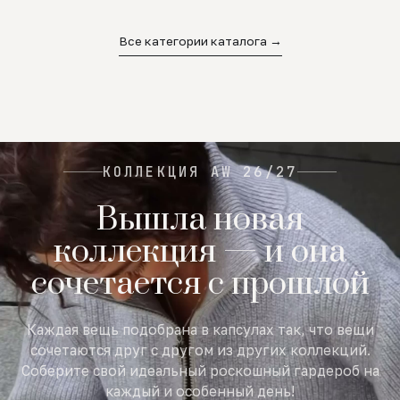
02
03
04
Все категории каталога →
КОЛЛЕКЦИЯ AW 26/27
Вышла новая
коллекция — и она
сочетается с прошлой
Каждая вещь подобрана в капсулах так, что вещи
сочетаются друг с другом из других коллекций.
Соберите свой идеальный роскошный гардероб на
каждый и особенный день!