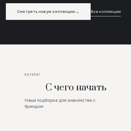
Смотреть новую коллекцию
→
Все коллекции
КАТАЛОГ
С чего начать
Наша подборка для знакомства с
Новинки
брендом
SALE
Премиум Трикотаж
AW 26/27
Юбки и платья
ЦЕНЫ ОТ 1000 РУБЛЕЙ!!!
Верхняя одежда
ШЕРСТЬ ЯГНЕНКА
БУДЬ РОСКОШНА
01
ШЕРСТЬ · КОЖА
05