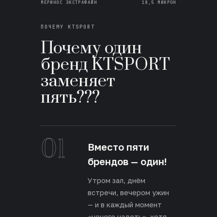
МЕРИНОС ЭКСТРАФАЙН
18,5 МИКРОН
ПОЧЕМУ KTSPORT
Почему один
бренд KTSPORT
заменяет
пять???
01
Вместо пяти
брендов — один!
Утром зал, днём
встречи, вечером ужин
— и в каждый момент
«нечего надеть», хотя