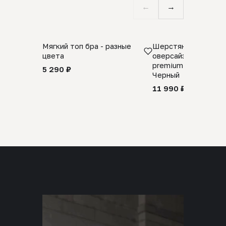
←
→
Мягкий топ бра - разные
Шерстяной свитер
цвета
оверсайз 100% шер
premium merino wool
5 290 ₽
Черный
11 990 ₽